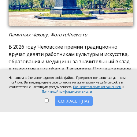
Памятник Чехову. Фото ruffnews.ru
В 2026 году Чеховские премии традиционно
вручат девяти работникам культуры и искусства,
образования и медицины за значительный вклад
в развитие этих сфер в Таганроге. Постановление
о присуждении премии подписала глава города
На нашем сайте используются cookie-файлы. Продолжая пользоваться данным
сайтом, Вы подтверждаете свое согласие на использование файлов cookie в
Светлана Камбулова.
соответствии с настоящим уведомлением,
Пользовательским соглашением
и
Политикой конфиденциальности
В области культуры и искусства почётную премию
СОГЛАСЕН(НА)
вручат заведующей отделом дореволюционных и
ценных изданий Центральной городской
публичной библиотеки имени А.П. Чехова Наталье
Мартыновой, заместителю руководителя по
работе со зрителями «Таганрогский ордена «Знак