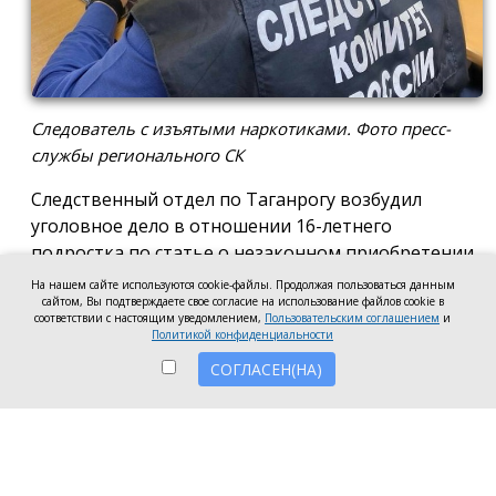
Следователь с изъятыми наркотиками. Фото пресс-
службы регионального СК
Следственный отдел по Таганрогу возбудил
уголовное дело в отношении 16-летнего
подростка по статье о незаконном приобретении
и хранении без цели сбыта наркотических средств
На нашем сайте используются cookie-файлы. Продолжая пользоваться данным
сайтом, Вы подтверждаете свое согласие на использование файлов cookie в
в крупном размере, сообщила пресс-служба
соответствии с настоящим уведомлением,
Пользовательским соглашением
и
регионального следкома.
Политикой конфиденциальности
СОГЛАСЕН(НА)
Согласно существующей версии, наркотики
молодой человек нашёл в Таганроге в августе
2026 года, забрал находку и носил с собой, пока её
не обнаружили и не изъяли правоохранители во
время личного досмотра подростка.