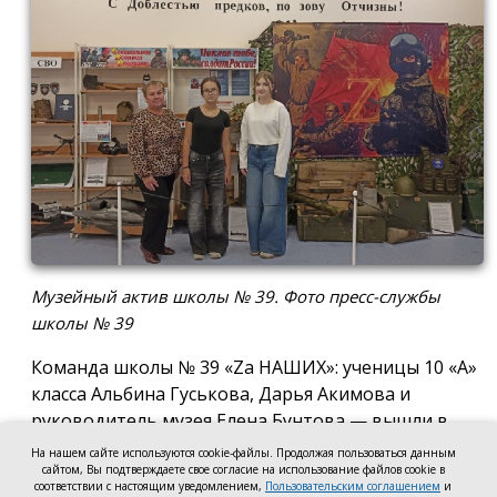
Музейный актив школы № 39. Фото пресс-службы
школы № 39
Команда школы № 39 «Za НАШИХ»: ученицы 10 «А»
класса Альбина Гуськова, Дарья Акимова и
руководитель музея Елена Бунтова — вышли в
финал Всероссийского конкурса школьных музеев
На нашем сайте используются cookie-файлы. Продолжая пользоваться данным
в номинации: «Экспозиция музея
сайтом, Вы подтверждаете свое согласие на использование файлов cookie в
соответствии с настоящим уведомлением,
Пользовательским соглашением
и