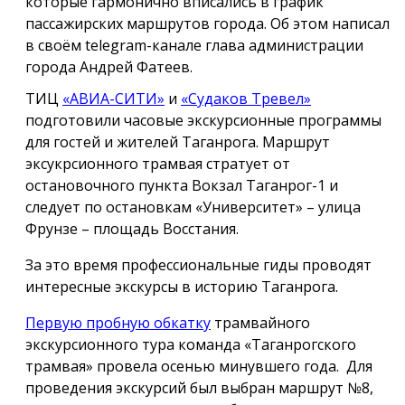
которые гармонично вписались в график
пассажирских маршрутов города. Об этом написал
в своём telegram-канале глава администрации
города Андрей Фатеев.
ТИЦ
«АВИА-СИТИ»
и
«Судаков Тревел»
подготовили часовые экскурсионные программы
для гостей и жителей Таганрога. Маршрут
эксукрсионного трамвая стратует от
остановочного пункта Вокзал Таганрог-1 и
следует по остановкам «Университет» – улица
Фрунзе – площадь Восстания.
За это время профессиональные гиды проводят
интересные экскурсы в историю Таганрога.
Первую пробную обкатку
трамвайного
экскурсионного тура команда «Таганрогского
трамвая» провела осенью минувшего года. Для
проведения экскурсий был выбран маршрут №8,