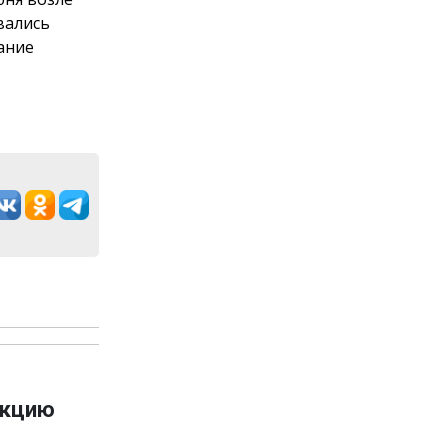
вались
ание
укцию