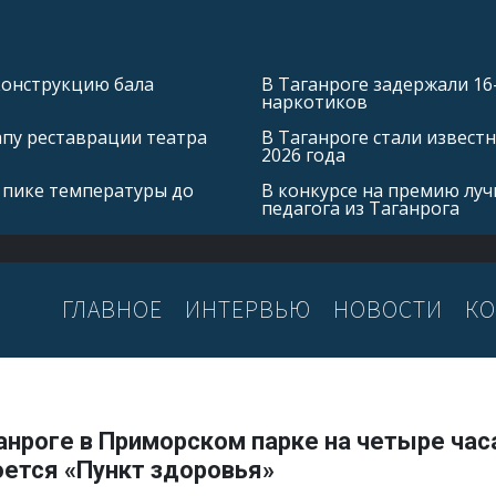
конструкцию бала
В Таганроге задержали 16
наркотиков
апу реставрации театра
В Таганроге стали извест
2026 года
 пике температуры до
В конкурсе на премию лу
педагога из Таганрога
ГЛАВНОЕ
ИНТЕРВЬЮ
НОВОСТИ
КО
анроге в Приморском парке на четыре час
оется «Пункт здоровья»