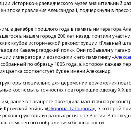
иции Историко-краеведческого музея значительный ра
ён эпохе правления Александра I, подчеркнули в пресс-
им, в декабре прошлого года в память императора Алек
вшегося в нашем городе 200 лет назад, почтили участни
ских клубов исторической реконструкции «Главный шт
гвардии Кавалергардский полк». Они побывали у таганр
нции императора и возложили к его памятнику «
Алекса
, собранный по образцу 1805 года, в котором каждая пе
ия цветка соответстует букве имени Александр.
трукторы специально для церемонии возложения подг
ьные костюмы, в точностях повторяющие одежду ХIX ве
им, ранее в Таганроге проходила масштабная реконст
й Крымской войны «
Оборона Таганрога
», в которой пр
е реконструкторы из разных регионов России. В послед
аль отменён по соображениям безопасности.