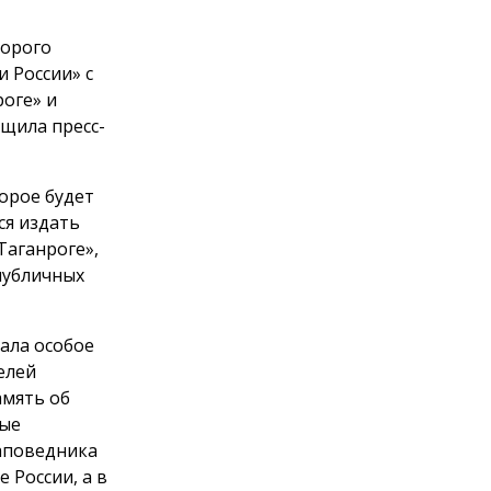
торого
и России» с
роге» и
бщила пресс-
орое будет
ся издать
Таганроге»,
публичных
ала особое
елей
амять об
вые
заповедника
 России, а в