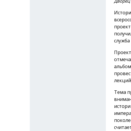
Дворец
Истори
всерос
проект
получи
служба
Проект
отмеча
альбом
провес
лекций
Тема п
вниман
истори
импера
поколе
считае