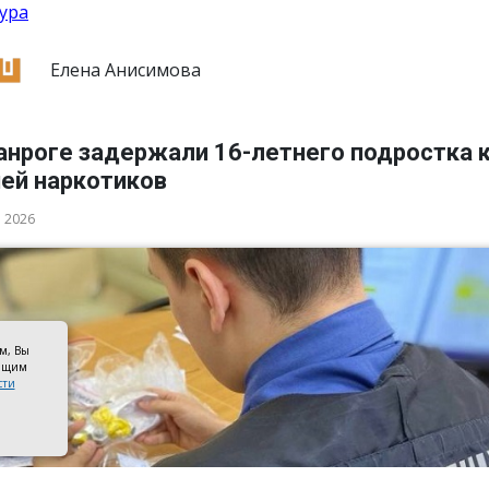
ура
Елена Анисимова
анроге задержали 16-летнего подростка 
ией наркотиков
а 2026
ом, Вы
оящим
сти