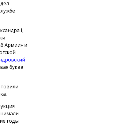
здел
службе
сандра I,
ки
аб Армии» и
огской
ндровский
рвая буква
отовили
ка.
рукция
инимали
ние годы