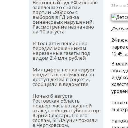
Верховный суд РФ исковое
23 июня 
заявление о снятии
партии «Яблоко» с
выборов в ГД из-за
финансовых нарушений.
Рассмотрение назначено
Детская
на 10 августа
24 июн
В Тольятти пенсионер
парке 
передал мошенникам
нарезанные газеты под
12:45, 
видом 2,4 млн рублей
В меди
Минцифры не планирует
обслед
вводить ограничения на
индекс
доступ детей в соцсети,
сообщили в ведомстве
холест
уровен
Ночью 6 августа
Ростовская область
После 
подверглась воздушной
эндокр
атаке, сообщил губернатор
Юрий Слюсарь. По его
словам, БПЛА уничтожили
Напомн
в Чертковском,
Дону»