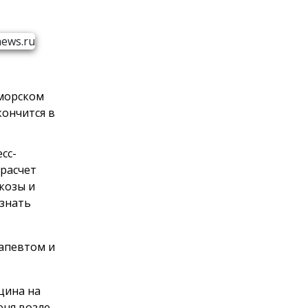
иморском
кончится в
сс-
 расчет
козы и
узнать
рапевтом и
цина на
юня возле