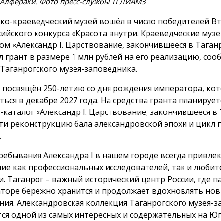
 Алфераки. Фото пресс-службы ТГЛИАМЗ
ко-краеведческий музей вошёл в число победителей В
сийского конкурса «Красота внутри. Краеведческие музе
ом «Александр I. Царствование, закончившееся в Таган
л грант в размере 1 млн рублей на его реализацию, соо
 Таганрогского музея-заповедника.
 посвящён 250-летию со дня рождения императора, кот
ться в декабре 2027 года. На средства гранта планирует
-каталог «Александр I. Царствование, закончившееся в 
ти реконструкцию бала александровской эпохи и цикл 
.
ребывания Александра I в нашем городе всегда привлек
ие как профессиональных исследователей, так и любит
и. Таганрог – важный исторический центр России, где п
торе бережно хранится и продолжает вдохновлять но
ния. Александровская коллекция Таганрогского музея-
тся одной из самых интересных и содержательных на Юге