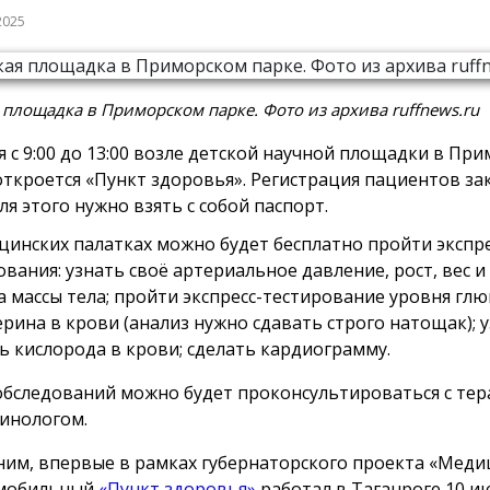
2025
 площадка в Приморском парке. Фото из архива ruffnews.ru
я с 9:00 до 13:00 возле детской научной площадки в Пр
откроется «Пункт здоровья». Регистрация пациентов за
для этого нужно взять с собой паспорт.
цинских палатках можно будет бесплатно пройти экспре
ования: узнать своё артериальное давление, рост, вес и
а массы тела; пройти экспресс-тестирование уровня глю
ерина в крови (анализ нужно сдавать строго натощак); 
ь кислорода в крови; сделать кардиограмму.
обследований можно будет проконсультироваться с те
инологом.
им, впервые в рамках губернаторского проекта «Меди
 мобильный
«Пункт здоровья»
работал в Таганроге 10 и