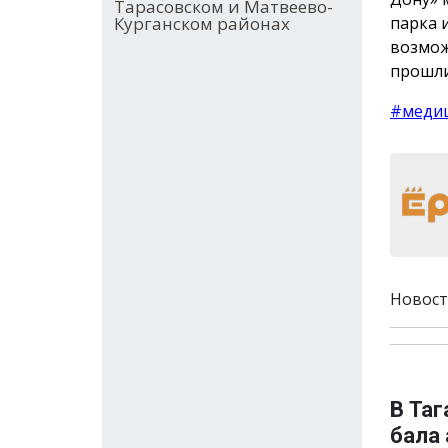
Тарасовском и Матвеево-
парка 
Курганском районах
возмож
прошли
#меди
Новост
В Та
бала