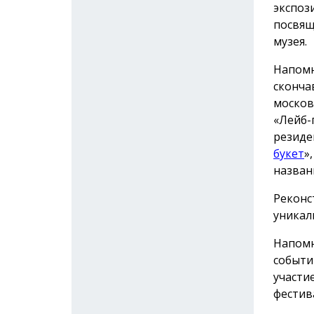
экспоз
посвящ
музея.
Напомн
сконча
москов
«Лейб-
резиде
букет
»
назван
Реконс
уникал
Напомн
событи
участи
фестив