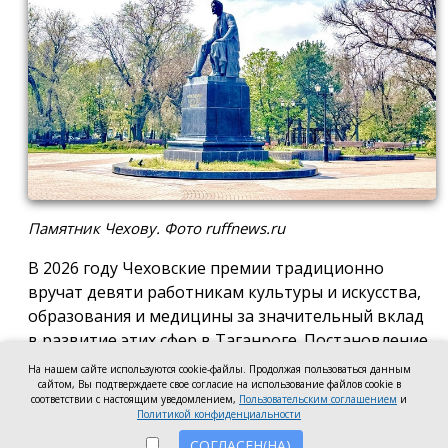
Памятник Чехову. Фото ruffnews.ru
В 2026 году Чеховские премии традиционно
вручат девяти работникам культуры и искусства,
образования и медицины за значительный вклад
в развитие этих сфер в Таганроге. Постановление
о присуждении премии подписала глава города
На нашем сайте используются cookie-файлы. Продолжая пользоваться данным
сайтом, Вы подтверждаете свое согласие на использование файлов cookie в
Светлана Камбулова.
соответствии с настоящим уведомлением,
Пользовательским соглашением
и
Политикой конфиденциальности
В области культуры и искусства почётную премию
СОГЛАСЕН(НА)
вручат заведующей отделом дореволюционных и