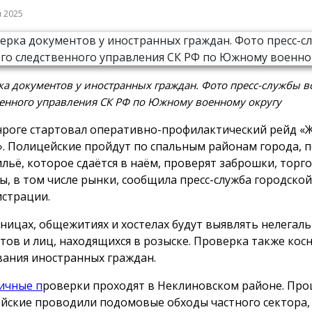
я 2025
а документов у иностранных граждан. Фото пресс-службы в
енного управления СК РФ по Южному военному округу
нроге стартовал оперативно-профилактический рейд «
». Полицейские пройдут по спальным районам города, п
ильё, которое сдаётся в наём, проверят заброшки, торг
ы, в том числе рынки, сообщила пресс-служба городской
страции.
иницах, общежитиях и хостелах будут выявлять нелегал
тов и лиц, находящихся в розыске. Проверка также косн
ания иностранных граждан.
ичные п
роверки проходят в Неклиновском районе. Про
йские проводили подомовые обходы частного сектора,