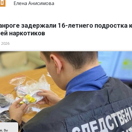
Елена Анисимова
анроге задержали 16-летнего подростка 
ией наркотиков
а 2026
ом, Вы