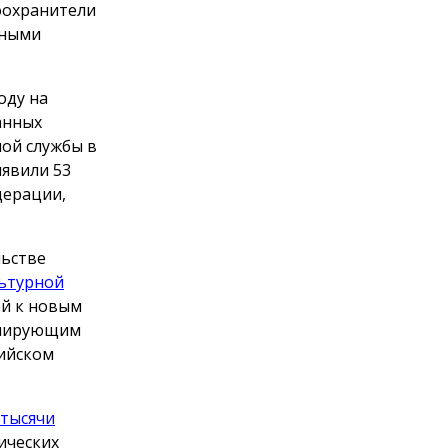
оохранители
тными
оду на
анных
ной службы в
явили 53
дерации,
льстве
ьтурной
ей к новым
улирующим
сийском
тысячи
ических