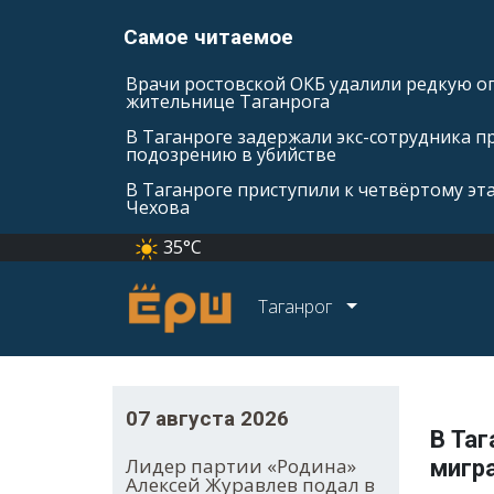
Самое читаемое
Врачи ростовской ОКБ удалили редкую оп
жительнице Таганрога
В Таганроге задержали экс-сотрудника п
подозрению в убийстве
В Таганроге приступили к четвёртому эт
Чехова
35°C
Таганрог
07 августа 2026
В Таг
Лидер партии «Родина»
мигр
Алексей Журавлев подал в