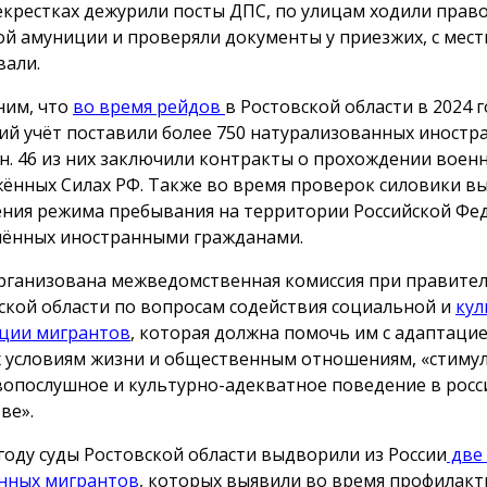
екрестках дежурили посты ДПС, по улицам ходили прав
ой амуниции и проверяли документы у приезжих, с мес
вали.
им, что
во время рейдов
в Ростовской области в 2024 г
ий учёт поставили более 750 натурализованных иностр
н. 46 из них заключили контракты о прохождении воен
ённых Силах РФ. Также во время проверок силовики вы
ния режима пребывания на территории Российской Фе
ённых иностранными гражданами.
рганизована межведомственная комиссия при правите
ской области по вопросам содействия социальной и
кул
ции мигрантов
, которая должна помочь им с адаптаци
х условиям жизни и общественным отношениям, «стим
вопослушное и культурно-адекватное поведение в рос
ве».
 году суды Ростовской области выдворили из России
две 
нных мигрантов
, которых выявили во время профилакт