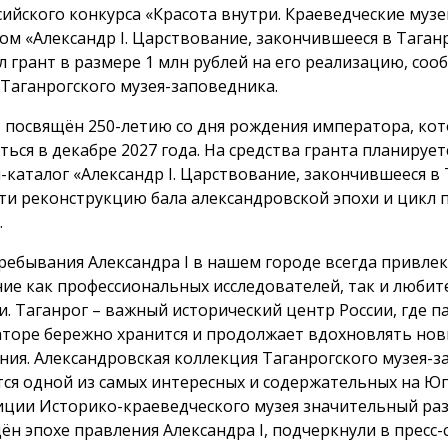
сийского конкурса «Красота внутри. Краеведческие музе
ом «Александр I. Царствование, закончившееся в Таган
л грант в размере 1 млн рублей на его реализацию, соо
 Таганрогского музея-заповедника.
 посвящён 250-летию со дня рождения императора, кот
ться в декабре 2027 года. На средства гранта планирует
-каталог «Александр I. Царствование, закончившееся в 
ти реконструкцию бала александровской эпохи и цикл 
.
ребывания Александра I в нашем городе всегда привлек
ие как профессиональных исследователей, так и любит
и. Таганрог – важный исторический центр России, где п
торе бережно хранится и продолжает вдохновлять но
ния. Александровская коллекция Таганрогского музея-
тся одной из самых интересных и содержательных на Юге
иции Историко-краеведческого музея значительный ра
ён эпохе правления Александра I, подчеркнули в пресс-