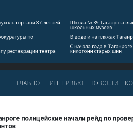
ухоль гортани 87-летней
Школа № 39 Таганрога выш
школьных музеев
рокуратуры по
В воде и на пляжах Таган
С начала года в Таганроге
апу реставрации театра
килотонн старых шин
ГЛАВНОЕ
ИНТЕРВЬЮ
НОВОСТИ
КО
анроге полицейские начали рейд по прове
антов