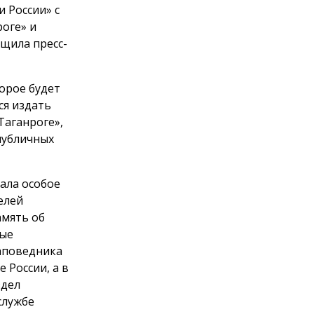
и России» с
роге» и
бщила пресс-
орое будет
ся издать
Таганроге»,
публичных
ала особое
елей
амять об
вые
заповедника
 России, а в
здел
службе