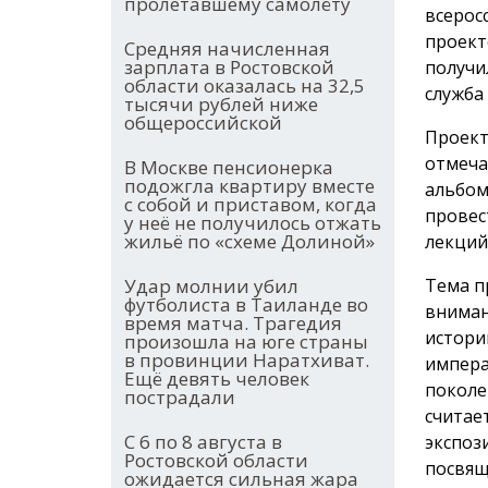
пролетавшему самолёту
всерос
проект
Средняя начисленная
зарплата в Ростовской
получи
области оказалась на 32,5
служба
тысячи рублей ниже
общероссийской
Проект
отмеча
В Москве пенсионерка
подожгла квартиру вместе
альбом
с собой и приставом, когда
провес
у неё не получилось отжать
жильё по «схеме Долиной»
лекций
Тема п
Удар молнии убил
футболиста в Таиланде во
вниман
время матча. Трагедия
истори
произошла на юге страны
в провинции Наратхиват.
импера
Ещё девять человек
поколе
пострадали
считае
С 6 по 8 августа в
экспоз
Ростовской области
посвящ
ожидается сильная жара