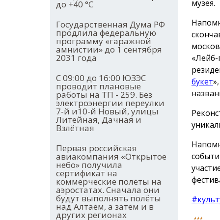
музея.
до +40 °С
Напомн
Государственная Дума РФ
продлила федеральную
сконча
программу «гаражной
москов
амнистии» до 1 сентября
2031 года
«Лейб-
резиде
С 09:00 до 16:00 ЮЗЭС
букет
»
проводит плановые
назван
работы на ТП - 259. Без
электроэнергии переулки
7-й и10-й Новый, улицы
Реконс
Литейная, Дачная и
уникал
Взлётная
Напомн
Первая российская
событи
авиакомпания «Открытое
небо» получила
участи
сертификат на
фестив
коммерческие полёты на
аэростатах. Сначала они
будут выполнять полёты
#культ
над Алтаем, а затем и в
других регионах