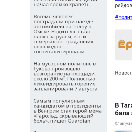
начал громко храпеть
рейдов
Восемь человек
#поли
пострадали при наезде
автомобиля на толпу в
Омске. Водителю стало
плохо за рулём, его и
семерых пострадавших
пешеходов
госпитализировали
На мусорном полигоне в
Гуково произошло
Новост
возгорание на площади
около 200 м². Полностью
ликвидировать горение
запланировали 7 августа
Самым популярным
В Та
кандидатом в президенты
в Венгрии стал герой мема
бала
«Гарольд, скрывающий
боль», пишет Guardian
07 август