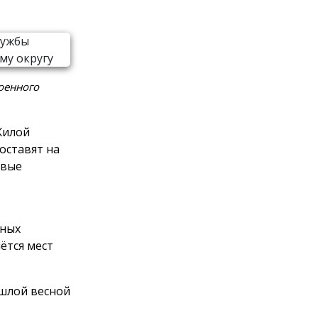
оенного
Жилой
оставят на
овые
ьных
ётся мест
шлой весной