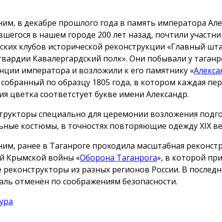
им, в декабре прошлого года в память императора Алек
вшегося в нашем городе 200 лет назад, почтили участни
ских клубов исторической реконструкции «Главный шт
гвардии Кавалергардский полк». Они побывали у таганр
нции императора и возложили к его памятнику «
Алекса
, собранный по образцу 1805 года, в котором каждая пе
ия цветка соответстует букве имени Александр.
трукторы специально для церемонии возложения подг
ьные костюмы, в точностях повторяющие одежду ХIX ве
им, ранее в Таганроге проходила масштабная реконст
й Крымской войны «
Оборона Таганрога
», в которой пр
е реконструкторы из разных регионов России. В послед
аль отменён по соображениям безопасности.
ура