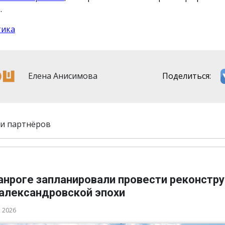
.
тика
Елена Анисимова
Поделиться:
и партнёров
ганроге запланировали провести реконстр
 александровской эпохи
а 2026