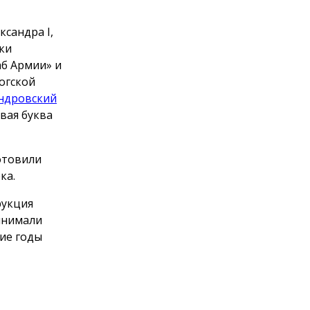
сандра I,
ки
аб Армии» и
огской
ндровский
рвая буква
отовили
ка.
рукция
инимали
ние годы