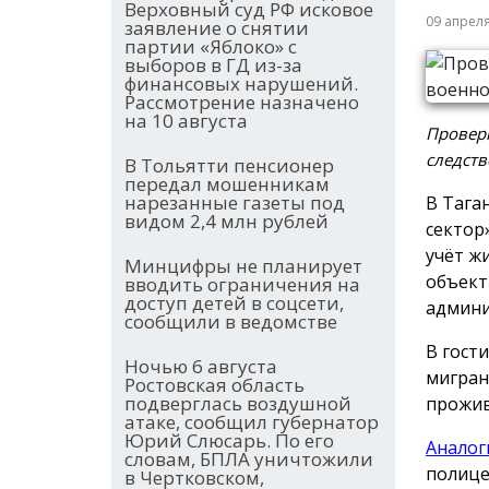
Верховный суд РФ исковое
09 апрел
заявление о снятии
партии «Яблоко» с
выборов в ГД из-за
финансовых нарушений.
Рассмотрение назначено
на 10 августа
Проверк
следств
В Тольятти пенсионер
передал мошенникам
нарезанные газеты под
В Тага
видом 2,4 млн рублей
сектор
учёт ж
Минцифры не планирует
объект
вводить ограничения на
доступ детей в соцсети,
админи
сообщили в ведомстве
В гост
Ночью 6 августа
мигран
Ростовская область
подверглась воздушной
прожив
атаке, сообщил губернатор
Юрий Слюсарь. По его
Аналог
словам, БПЛА уничтожили
полице
в Чертковском,