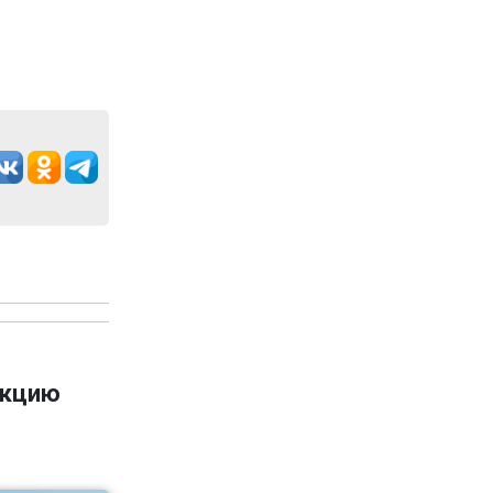
укцию