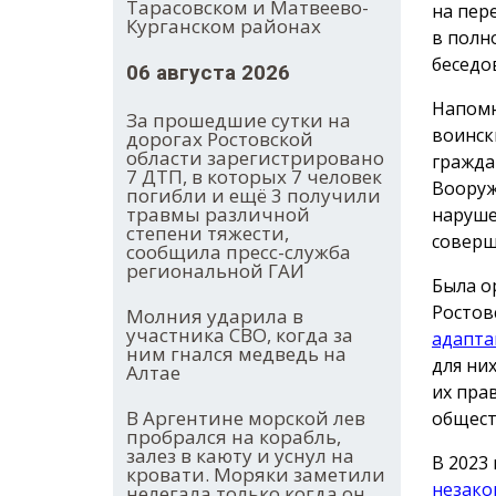
Тарасовском и Матвеево-
на пер
Курганском районах
в полн
беседо
06 августа 2026
Напомн
За прошедшие сутки на
воинск
дорогах Ростовской
области зарегистрировано
гражда
7 ДТП, в которых 7 человек
Вооруж
погибли и ещё 3 получили
травмы различной
наруше
степени тяжести,
соверш
сообщила пресс-служба
региональной ГАИ
Была о
Ростов
Молния ударила в
участника СВО, когда за
адапта
ним гнался медведь на
для ни
Алтае
их пра
В Аргентине морской лев
общест
пробрался на корабль,
залез в каюту и уснул на
В 2023
кровати. Моряки заметили
незако
нелегала только когда он