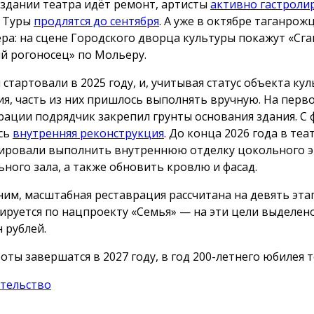
 здании театра идёт ремонт, артисты
активно гастроли
. Туры
продлятся до сентября
. А уже в октябре таганрож
ра: на сцене Городского дворца культуры покажут «Сга
 рогоносец» по Мольеру.
 стартовали в 2025 году, и, учитывая статус объекта ку
ия, часть из них пришлось выполнять вручную. На перв
рации подрядчик закрепил грунты основания здания. С 
сь
внутренняя реконструкция
. До конца 2026 года в теа
ировали выполнить внутреннюю отделку цокольного э
ьного зала, а также обновить кровлю и фасад.
им, масштабная реставрация рассчитана на девять эта
ируется по нацпроекту «Семья» — на эти цели выделен
 рублей.
оты завершатся в 2027 году, в год 200-летнего юбилея т
тельство