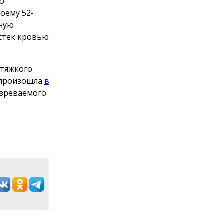
го
оему 52-
ную
истёк кровью
 тяжкого
 произошла
в
озреваемого