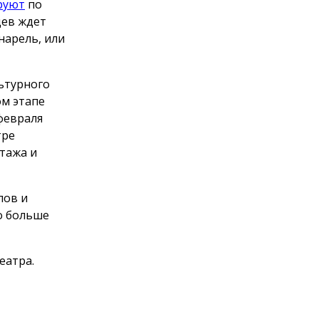
руют
по
цев ждет
нарель, или
льтурного
ом этапе
февраля
тре
тажа и
пов и
о больше
еатра.