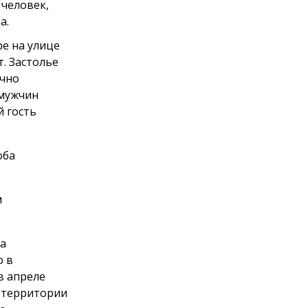
 человек,
а.
ре на улице
. Застолье
ично
 мужчин
й гость
оба
м
ла
о в
в апреле
а территории