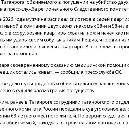
 Таганрога, обвиняемого в покушении на убийство двух
ла пресс-служба регионального Следственного комитет
е 2026 года мужчина распивал спиртное в своей кварти
тивной в компании двух своих знакомых 38-и и 58-и лет
сло в ссору, хозяин квартиры схватил нож и начал хаот
ть им удары своим собутыльникам. Решив, что один из
он остановился и вышел из квартиры. В это время второ
лся за помощью.
даря своевременному оказанию медицинской помощи 
евших остались живы», — сообщила пресс-служба СК.
ное дело с утверждённым обвинительным заключение
лено в суд для рассмотрения по существу.
им, ранее в Таганроге сотрудники таганрогского отде
венного комитета России передали в суд уголовное дел
нии 63-летнего местного жителя. По версии следствия, 
ода обвиняемый, находясь в строительном вагончике н