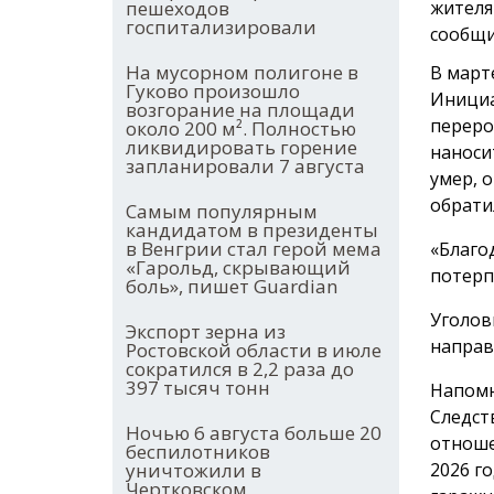
пешеходов
жителя
госпитализировали
сообщи
На мусорном полигоне в
В март
Гуково произошло
Инициа
возгорание на площади
переро
около 200 м². Полностью
ликвидировать горение
наноси
запланировали 7 августа
умер, 
обрати
Самым популярным
кандидатом в президенты
в Венгрии стал герой мема
«Благо
«Гарольд, скрывающий
потерп
боль», пишет Guardian
Уголов
Экспорт зерна из
направ
Ростовской области в июле
сократился в 2,2 раза до
397 тысяч тонн
Напомн
Следст
Ночью 6 августа больше 20
отноше
беспилотников
уничтожили в
2026 г
Чертковском,