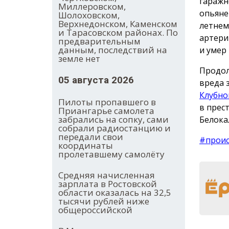
гаражн
Миллеровском,
опьяне
Шолоховском,
Верхнедонском, Каменском
летнем
и Тарасовском районах. По
артери
предварительным
данным, последствий на
и умер
земле нет
Продол
05 августа 2026
вреда 
Клубно
Пилоты пропавшего в
в прес
Приангарье самолета
забрались на сопку, сами
Белока
собрали радиостанцию и
передали свои
#прои
координаты
пролетавшему самолёту
Средняя начисленная
зарплата в Ростовской
области оказалась на 32,5
тысячи рублей ниже
общероссийской