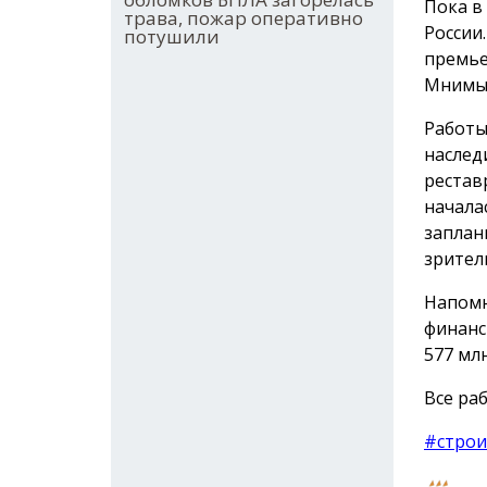
Пока в
трава, пожар оперативно
России
потушили
премье
Мнимый
Работы
наслед
рестав
начала
заплан
зрител
Напомн
финанс
577 млн
Все раб
#строи