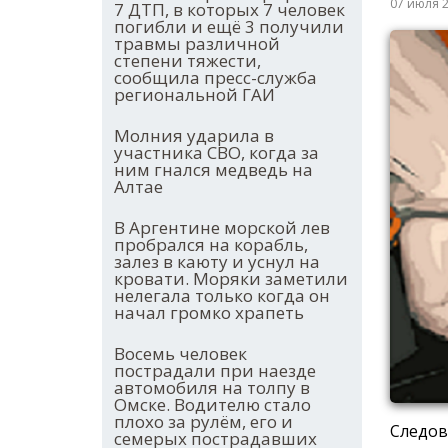
07 июля 
7 ДТП, в которых 7 человек
погибли и ещё 3 получили
травмы различной
степени тяжести,
сообщила пресс-служба
региональной ГАИ
Молния ударила в
участника СВО, когда за
ним гнался медведь на
Алтае
В Аргентине морской лев
пробрался на корабль,
залез в каюту и уснул на
кровати. Моряки заметили
нелегала только когда он
начал громко храпеть
Восемь человек
пострадали при наезде
автомобиля на толпу в
Омске. Водителю стало
плохо за рулём, его и
Следов
семерых пострадавших