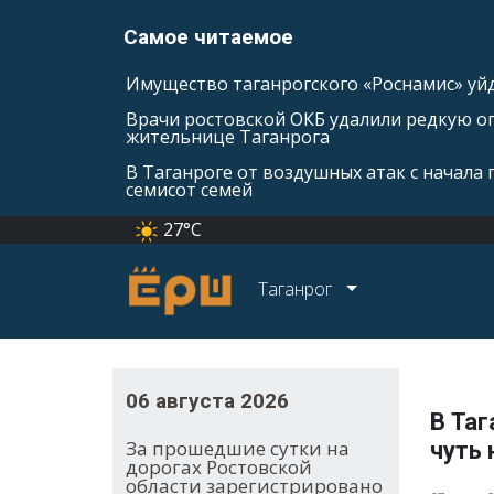
Самое читаемое
Имущество таганрогского «Роснамис» уйд
Врачи ростовской ОКБ удалили редкую оп
жительнице Таганрога
В Таганроге от воздушных атак с начала
семисот семей
27°C
Таганрог
06 августа 2026
В Та
За прошедшие сутки на
чуть 
дорогах Ростовской
области зарегистрировано