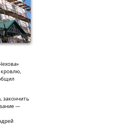
 Чехова»
 кровлю,
ообщил
, закончить
ование —
ндрей