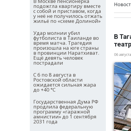
В Москве пенсионерка
Новост
подожгла квартиру вместе
с собой и приставом, когда
у неё не получилось отжать
жильё по «схеме Долиной»
Удар молнии убил
В Таг
футболиста в Таиланде во
время матча. Трагедия
теат
произошла на юге страны
в провинции Наратхиват.
06 август
Ещё девять человек
пострадали
С 6 по 8 августа в
Ростовской области
ожидается сильная жара
до +40 °С
Государственная Дума РФ
продлила федеральную
программу «гаражной
амнистии» до 1 сентября
2031 года