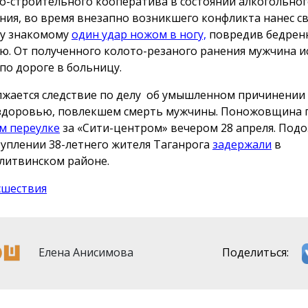
о-строительного кооператива в состоянии алкогольно
ния, во время внезапно возникшего конфликта нанес св
у знакомому
один удар ножом в ногу,
повредив бедрен
ю. От полученного колото-резаного ранения мужчина 
 по дороге в больницу.
жается следствие по делу об умышленном причинении
здоровью, повлекшем смерть мужчины. Поножовщина
м переулке
за «Сити-центром» вечером 28 апреля. Под
туплении 38-летнего жителя Таганрога
задержали
в
литвинском районе.
сшествия
Елена Анисимова
Поделиться: