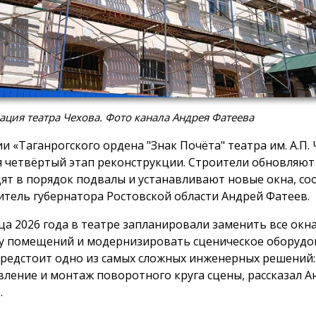
ация театра Чехова. Фото канала Андрея Фатеева
ии «Таганрогского ордена "Знак Почёта" театра им. А.П.
я четвёртый этап реконструкции. Строители обновляют
ят в порядок подвалы и устанавливают новые окна, с
итель губернатора Ростовской области Андрей Фатеев.
ца 2026 года в театре запланировали заменить все окна
у помещений и модернизировать сценическое оборуд
предстоит одно из самых сложных инженерных решений:
вление и монтаж поворотного круга сцены, рассказал А
.