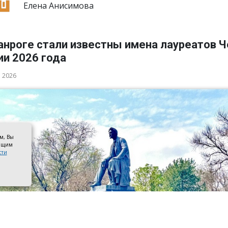
Елена Анисимова
анроге стали известны имена лауреатов 
ии 2026 года
а 2026
ом, Вы
оящим
сти