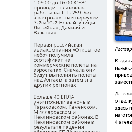
С 09:00 до 16:00 ЮЗЭС
проводит плановые
работы на ТП - 259. Без
электроэнергии переулки
7-й и10-й Новый, улицы
Литейная, Дачная и
Взлётная
Первая российская
Реставр
авиакомпания «Открытое
небо» получила
сертификат на
В здан
коммерческие полёты на
началс
аэростатах. Сначала они
будут выполнять полёты
привод
над Алтаем, а затем и в
замест
других регионах
До кон
Больше 40 БПЛА
отделк
уничтожили за ночь в
Тарасовском, Каменском,
здесь 
Миллеровском и
изгото
Неклиновском районах. В
Неклиновском районе в
Фатеев
результате падения
обломков БПЛА загорелась