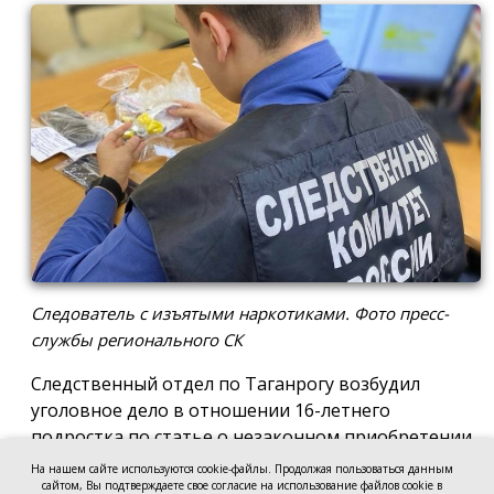
Следователь с изъятыми наркотиками. Фото пресс-
службы регионального СК
Следственный отдел по Таганрогу возбудил
уголовное дело в отношении 16-летнего
подростка по статье о незаконном приобретении
и хранении без цели сбыта наркотических средств
На нашем сайте используются cookie-файлы. Продолжая пользоваться данным
сайтом, Вы подтверждаете свое согласие на использование файлов cookie в
в крупном размере, сообщила пресс-служба