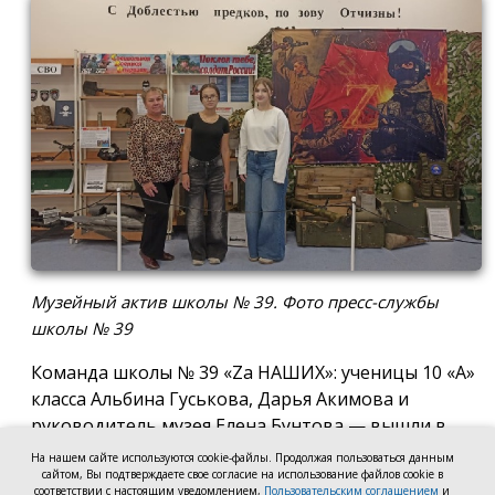
Музейный актив школы № 39. Фото пресс-службы
школы № 39
Команда школы № 39 «Za НАШИХ»: ученицы 10 «А»
класса Альбина Гуськова, Дарья Акимова и
руководитель музея Елена Бунтова — вышли в
финал Всероссийского конкурса школьных музеев
На нашем сайте используются cookie-файлы. Продолжая пользоваться данным
в номинации: «Экспозиция музея
сайтом, Вы подтверждаете свое согласие на использование файлов cookie в
соответствии с настоящим уведомлением,
Пользовательским соглашением
и