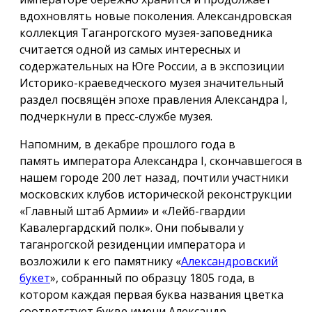
вдохновлять новые поколения. Александровская
коллекция Таганрогского музея-заповедника
считается одной из самых интересных и
содержательных на Юге России, а в экспозиции
Историко-краеведческого музея значительный
раздел посвящён эпохе правления Александра I,
подчеркнули в пресс-службе музея.
Напомним, в декабре прошлого года в
память императора Александра I, скончавшегося в
нашем городе 200 лет назад, почтили участники
московских клубов исторической реконструкции
«Главный штаб Армии» и «Лейб-гвардии
Кавалергардский полк». Они побывали у
таганрогской резиденции императора и
возложили к его памятнику «
Александровский
букет
», собранный по образцу 1805 года, в
котором каждая первая буква названия цветка
соответстует букве имени Александр.