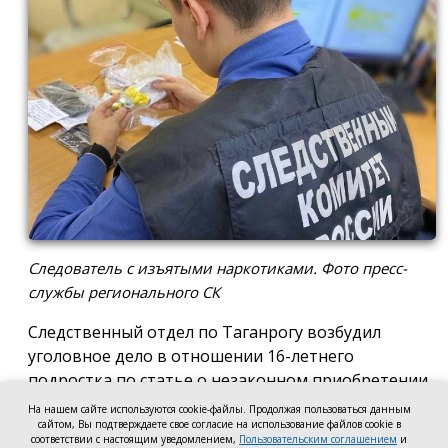
Следователь с изъятыми наркотиками. Фото пресс-
службы регионального СК
Следственный отдел по Таганрогу возбудил
уголовное дело в отношении 16-летнего
подростка по статье о незаконном приобретении
и хранении без цели сбыта наркотических средств
На нашем сайте используются cookie-файлы. Продолжая пользоваться данным
сайтом, Вы подтверждаете свое согласие на использование файлов cookie в
в крупном размере, сообщила пресс-служба
соответствии с настоящим уведомлением,
Пользовательским соглашением
и