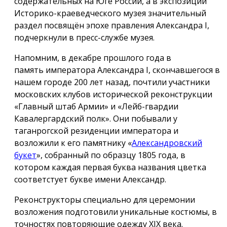
содержательных на Юге России, а в экспозиции
Историко-краеведческого музея значительный
раздел посвящён эпохе правления Александра I,
подчеркнули в пресс-службе музея.
Напомним, в декабре прошлого года в
память императора Александра I, скончавшегося в
нашем городе 200 лет назад, почтили участники
московских клубов исторической реконструкции
«Главный штаб Армии» и «Лейб-гвардии
Кавалергардский полк». Они побывали у
таганрогской резиденции императора и
возложили к его памятнику «
Александровский
букет
», собранный по образцу 1805 года, в
котором каждая первая буква названия цветка
соответстует букве имени Александр.
Реконструкторы специально для церемонии
возложения подготовили уникальные костюмы, в
точностях повторяющие одежду ХIX века.