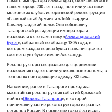
память императора Александра I, скончавшегося в
нашем городе 200 лет назад, почтили участники
московских клубов исторической реконструкции
«Главный штаб Армии» и «Лейб-гвардии
Кавалергардский полк». Они побывали у
таганрогской резиденции императора и
возложили к его памятнику «
Александровский
букет
», собранный по образцу 1805 года, в
котором каждая первая буква названия цветка
соответстует букве имени Александр.
Реконструкторы специально для церемонии
возложения подготовили уникальные костюмы, в
точностях повторяющие одежду ХIX века.
Напомним, ранее в Таганроге проходила
масштабная реконструкция событий Крымской
войны «
Оборона Таганрога
», в которой
принимали участие реконструкторы из разных
регионов России. В последние годы фестиваль