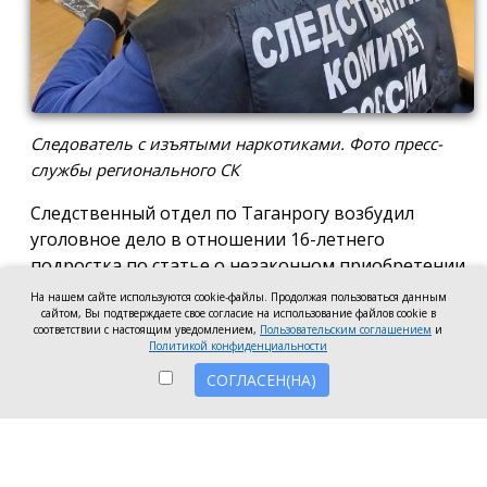
Следователь с изъятыми наркотиками. Фото пресс-
службы регионального СК
Следственный отдел по Таганрогу возбудил
уголовное дело в отношении 16-летнего
подростка по статье о незаконном приобретении
и хранении без цели сбыта наркотических средств
На нашем сайте используются cookie-файлы. Продолжая пользоваться данным
сайтом, Вы подтверждаете свое согласие на использование файлов cookie в
в крупном размере, сообщила пресс-служба
соответствии с настоящим уведомлением,
Пользовательским соглашением
и
регионального следкома.
Политикой конфиденциальности
СОГЛАСЕН(НА)
Согласно существующей версии, наркотики
молодой человек нашёл в Таганроге в августе
2026 года, забрал находку и носил с собой, пока её
не обнаружили и не изъяли правоохранители во