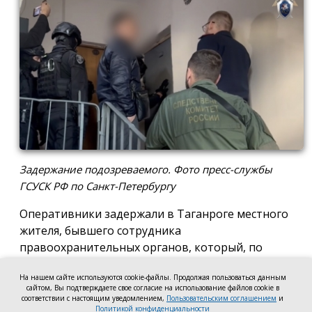
Задержание подозреваемого. Фото пресс-службы
ГСУСК РФ по Санкт-Петербургу
Оперативники задержали в Таганроге местного
жителя, бывшего сотрудника
правоохранительных органов, который, по
версии следствия, два года назад в Санкт-
На нашем сайте используются cookie-файлы. Продолжая пользоваться данным
Петербурге убил своего знакомого и умело замёл
сайтом, Вы подтверждаете свое согласие на использование файлов cookie в
следы. Задержанного этапируют в северную
соответствии с настоящим уведомлением,
Пользовательским соглашением
и
Политикой конфиденциальности