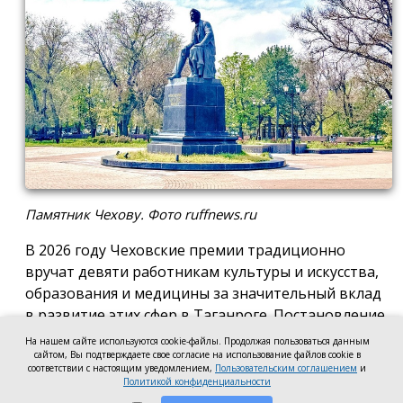
Памятник Чехову. Фото ruffnews.ru
В 2026 году Чеховские премии традиционно
вручат девяти работникам культуры и искусства,
образования и медицины за значительный вклад
в развитие этих сфер в Таганроге. Постановление
о присуждении премии подписала глава города
На нашем сайте используются cookie-файлы. Продолжая пользоваться данным
сайтом, Вы подтверждаете свое согласие на использование файлов cookie в
Светлана Камбулова.
соответствии с настоящим уведомлением,
Пользовательским соглашением
и
Политикой конфиденциальности
В области культуры и искусства почётную премию