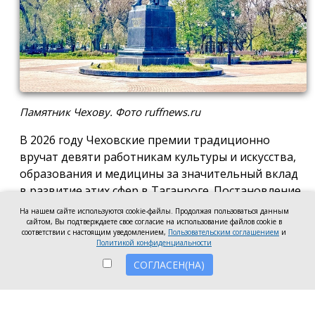
Памятник Чехову. Фото ruffnews.ru
В 2026 году Чеховские премии традиционно
вручат девяти работникам культуры и искусства,
образования и медицины за значительный вклад
в развитие этих сфер в Таганроге. Постановление
о присуждении премии подписала глава города
На нашем сайте используются cookie-файлы. Продолжая пользоваться данным
сайтом, Вы подтверждаете свое согласие на использование файлов cookie в
Светлана Камбулова.
соответствии с настоящим уведомлением,
Пользовательским соглашением
и
Политикой конфиденциальности
В области культуры и искусства почётную премию
СОГЛАСЕН(НА)
вручат заведующей отделом дореволюционных и
ценных изданий Центральной городской
публичной библиотеки имени А.П. Чехова Наталье