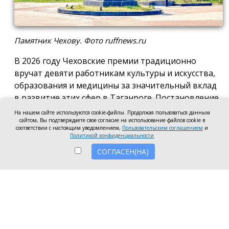
Памятник Чехову. Фото ruffnews.ru
В 2026 году Чеховские премии традиционно
вручат девяти работникам культуры и искусства,
образования и медицины за значительный вклад
в развитие этих сфер в Таганроге. Постановление
о присуждении премии подписала глава города
На нашем сайте используются cookie-файлы. Продолжая пользоваться данным
сайтом, Вы подтверждаете свое согласие на использование файлов cookie в
Светлана Камбулова.
соответствии с настоящим уведомлением,
Пользовательским соглашением
и
Политикой конфиденциальности
В области культуры и искусства почётную премию
СОГЛАСЕН(НА)
вручат заведующей отделом дореволюционных и
ценных изданий Центральной городской
публичной библиотеки имени А.П. Чехова Наталье
Мартыновой, заместителю руководителя по
работе со зрителями «Таганрогский ордена «Знак
Почета» театр им. А.П. Чехова» Анастасии
Устиновой и преподавателю «Таганрогской