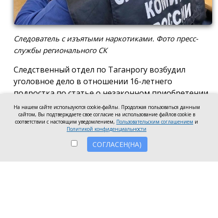
Следователь с изъятыми наркотиками. Фото пресс-
службы регионального СК
Следственный отдел по Таганрогу возбудил
уголовное дело в отношении 16-летнего
подростка по статье о незаконном приобретении
и хранении без цели сбыта наркотических средств
На нашем сайте используются cookie-файлы. Продолжая пользоваться данным
сайтом, Вы подтверждаете свое согласие на использование файлов cookie в
в крупном размере, сообщила пресс-служба
соответствии с настоящим уведомлением,
Пользовательским соглашением
и
регионального следкома.
Политикой конфиденциальности
СОГЛАСЕН(НА)
Согласно существующей версии, наркотики
молодой человек нашёл в Таганроге в августе
2026 года, забрал находку и носил с собой, пока её
не обнаружили и не изъяли правоохранители во
время личного досмотра подростка.
Полицейские проводят комплекс следственных