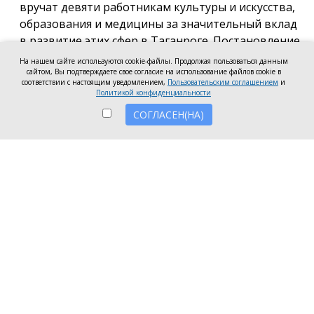
вручат девяти работникам культуры и искусства,
образования и медицины за значительный вклад
в развитие этих сфер в Таганроге. Постановление
о присуждении премии подписала глава города
На нашем сайте используются cookie-файлы. Продолжая пользоваться данным
сайтом, Вы подтверждаете свое согласие на использование файлов cookie в
Светлана Камбулова.
соответствии с настоящим уведомлением,
Пользовательским соглашением
и
Политикой конфиденциальности
В области культуры и искусства почётную премию
СОГЛАСЕН(НА)
вручат заведующей отделом дореволюционных и
ценных изданий Центральной городской
публичной библиотеки имени А.П. Чехова Наталье
Мартыновой, заместителю руководителя по
работе со зрителями «Таганрогский ордена «Знак
Почета» театр им. А.П. Чехова» Анастасии
Устиновой и преподавателю «Таганрогской
детской школа искусств» Ольге Клушиной.
В области образования конкурсное жюри высоко
оценило работу заведующей детского сада № 100
«Рябинушка» Светланы Белой, учителя русского
языка и литературы школы № 35 Александры