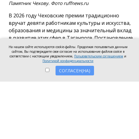
Памятник Чехову. Фото ruffnews.ru
В 2026 году Чеховские премии традиционно
вручат девяти работникам культуры и искусства,
образования и медицины за значительный вклад
в развитие этих сфер в Таганроге. Постановление
о присуждении премии подписала глава города
На нашем сайте используются cookie-файлы. Продолжая пользоваться данным
Светлана Камбулова.
сайтом, Вы подтверждаете свое согласие на использование файлов cookie в
соответствии с настоящим уведомлением,
Пользовательским соглашением
и
Политикой конфиденциальности
В области культуры и искусства почётную премию
вручат заведующей отделом дореволюционных и
СОГЛАСЕН(НА)
ценных изданий Центральной городской
публичной библиотеки имени А.П. Чехова Наталье
Мартыновой, заместителю руководителя по
работе со зрителями «Таганрогский ордена «Знак
Почета» театр им. А.П. Чехова» Анастасии
Устиновой и преподавателю «Таганрогской
детской школа искусств» Ольге Клушиной.
В области образования конкурсное жюри высоко