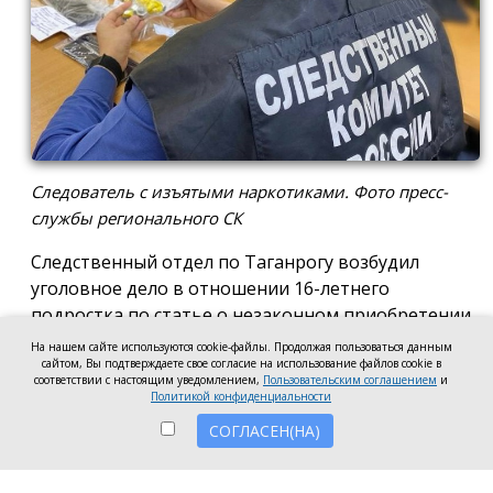
Следователь с изъятыми наркотиками. Фото пресс-
службы регионального СК
Следственный отдел по Таганрогу возбудил
уголовное дело в отношении 16-летнего
подростка по статье о незаконном приобретении
и хранении без цели сбыта наркотических средств
На нашем сайте используются cookie-файлы. Продолжая пользоваться данным
сайтом, Вы подтверждаете свое согласие на использование файлов cookie в
в крупном размере, сообщила пресс-служба
соответствии с настоящим уведомлением,
Пользовательским соглашением
и
регионального следкома.
Политикой конфиденциальности
СОГЛАСЕН(НА)
Согласно существующей версии, наркотики
молодой человек нашёл в Таганроге в августе
2026 года, забрал находку и носил с собой, пока её