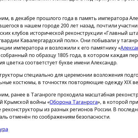
им, в декабре прошлого года в память императора Алек
вшегося в нашем городе 200 лет назад, почтили участни
ских клубов исторической реконструкции «Главный шт
гвардии Кавалергардский полк». Они побывали у таганр
нции императора и возложили к его памятнику «
Алекса
, собранный по образцу 1805 года, в котором каждая пе
ия цветка соответстует букве имени Александр.
трукторы специально для церемонии возложения подг
ьные костюмы, в точностях повторяющие одежду ХIX ве
им, ранее в Таганроге проходила масштабная реконст
й Крымской войны «
Оборона Таганрога
», в которой пр
е реконструкторы из разных регионов России. В послед
аль отменён по соображениям безопасности.
ура