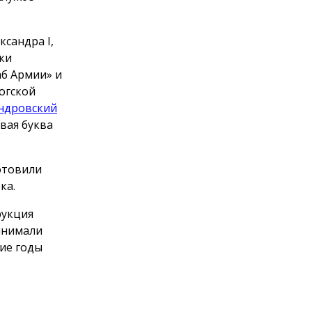
сандра I,
ки
аб Армии» и
огской
ндровский
рвая буква
отовили
ка.
рукция
инимали
ние годы