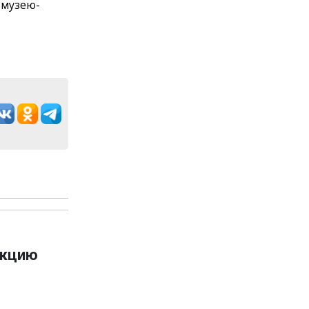
 музею-
укцию