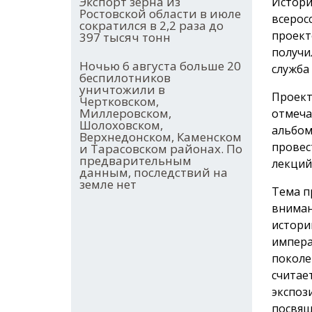
Экспорт зерна из
Истори
Ростовской области в июле
всерос
сократился в 2,2 раза до
проект
397 тысяч тонн
получи
Ночью 6 августа больше 20
служба
беспилотников
уничтожили в
Проект
Чертковском,
Миллеровском,
отмеча
Шолоховском,
альбом
Верхнедонском, Каменском
провес
и Тарасовском районах. По
предварительным
лекций
данным, последствий на
земле нет
Тема п
вниман
истори
импера
поколе
считае
экспоз
посвящ