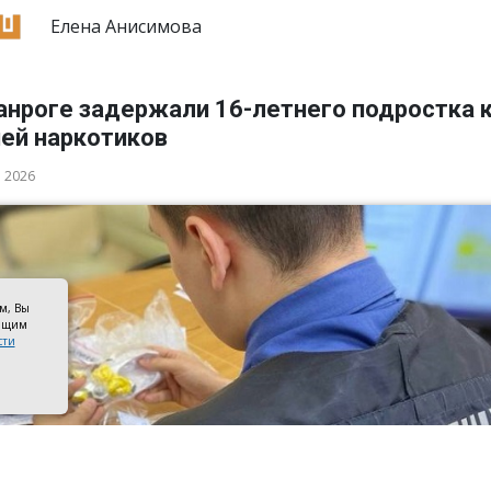
Елена Анисимова
анроге задержали 16-летнего подростка 
ией наркотиков
а 2026
ом, Вы
оящим
сти