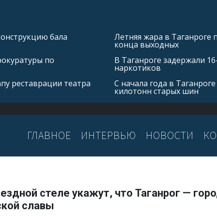
конструкцию бала
Летняя жара в Таганроге 
конца выходных
рокуратуры по
В Таганроге задержали 16
наркотиков
апу реставрации театра
С начала года в Таганроге
килотонн старых шин
ГЛАВНОЕ
ИНТЕРВЬЮ
НОВОСТИ
КО
ездной стеле укажут, что Таганрог — гор
ской славы