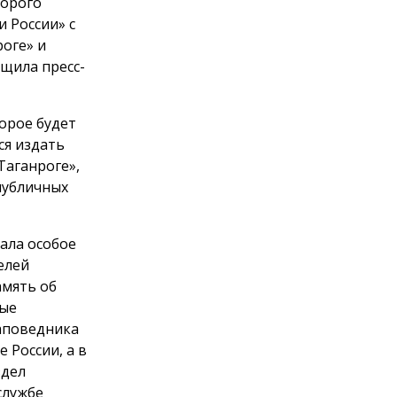
торого
и России» с
роге» и
бщила пресс-
орое будет
ся издать
Таганроге»,
публичных
ала особое
елей
амять об
вые
заповедника
 России, а в
здел
службе