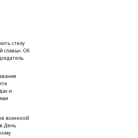
нить стелу
й славы». Об
дседатель
звания
ите
дах и
ими
дов воинской
 в День
скому