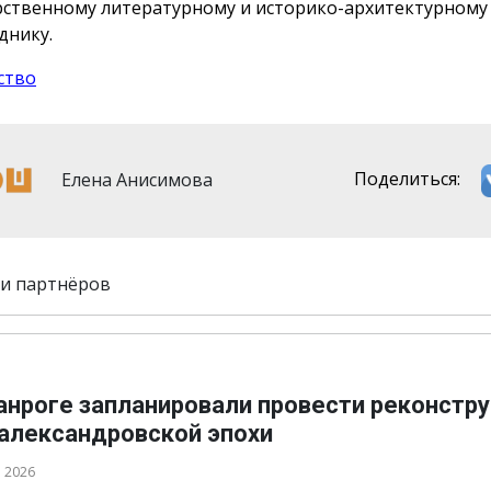
рственному литературному и историко-архитектурному
днику.
ство
Елена Анисимова
Поделиться:
и партнёров
ганроге запланировали провести реконстр
 александровской эпохи
а 2026