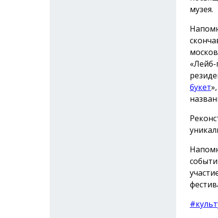
музея.
Напомн
сконча
москов
«Лейб-
резиде
букет
»
назван
Реконс
уникал
Напомн
событи
участи
фестив
#культ