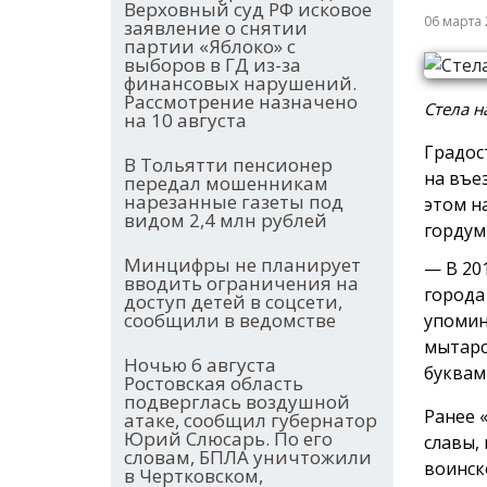
Верховный суд РФ исковое
06 марта
заявление о снятии
партии «Яблоко» с
выборов в ГД из-за
финансовых нарушений.
Рассмотрение назначено
Стела н
на 10 августа
Градос
В Тольятти пенсионер
на въе
передал мошенникам
нарезанные газеты под
этом н
видом 2,4 млн рублей
гордум
Минцифры не планирует
— В 20
вводить ограничения на
города
доступ детей в соцсети,
сообщили в ведомстве
упомин
мытарс
Ночью 6 августа
буквам
Ростовская область
подверглась воздушной
Ранее 
атаке, сообщил губернатор
Юрий Слюсарь. По его
славы,
словам, БПЛА уничтожили
воинск
в Чертковском,