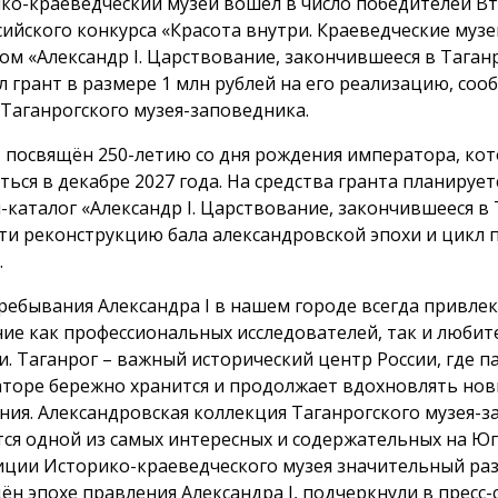
ко-краеведческий музей вошёл в число победителей В
сийского конкурса «Красота внутри. Краеведческие музе
ом «Александр I. Царствование, закончившееся в Таган
л грант в размере 1 млн рублей на его реализацию, соо
 Таганрогского музея-заповедника.
 посвящён 250-летию со дня рождения императора, кот
ться в декабре 2027 года. На средства гранта планирует
-каталог «Александр I. Царствование, закончившееся в 
ти реконструкцию бала александровской эпохи и цикл 
.
ребывания Александра I в нашем городе всегда привлек
ие как профессиональных исследователей, так и любит
и. Таганрог – важный исторический центр России, где п
торе бережно хранится и продолжает вдохновлять но
ния. Александровская коллекция Таганрогского музея-
тся одной из самых интересных и содержательных на Юге
иции Историко-краеведческого музея значительный ра
ён эпохе правления Александра I, подчеркнули в пресс-