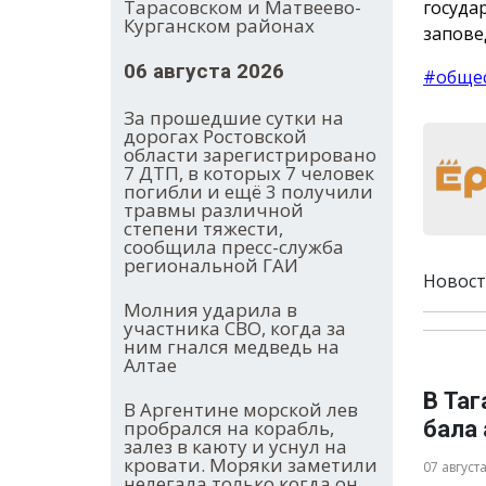
Тарасовском и Матвеево-
госуда
Курганском районах
запове
06 августа 2026
#обще
За прошедшие сутки на
дорогах Ростовской
области зарегистрировано
7 ДТП, в которых 7 человек
погибли и ещё 3 получили
травмы различной
степени тяжести,
сообщила пресс-служба
региональной ГАИ
Новост
Молния ударила в
участника СВО, когда за
ним гнался медведь на
Алтае
В Та
В Аргентине морской лев
пробрался на корабль,
бала
залез в каюту и уснул на
кровати. Моряки заметили
07 август
нелегала только когда он