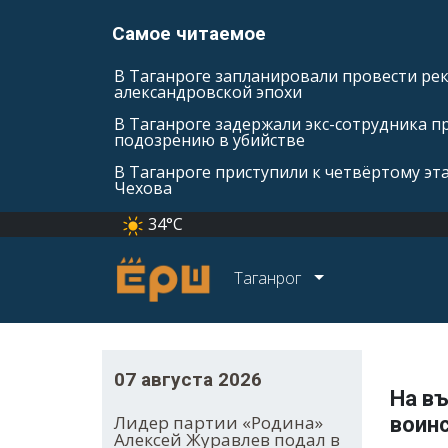
Самое читаемое
В Таганроге запланировали провести ре
александровской эпохи
В Таганроге задержали экс-сотрудника п
подозрению в убийстве
В Таганроге приступили к четвёртому эт
Чехова
34°C
Таганрог
07 августа 2026
На въ
Лидер партии «Родина»
воин
Алексей Журавлев подал в