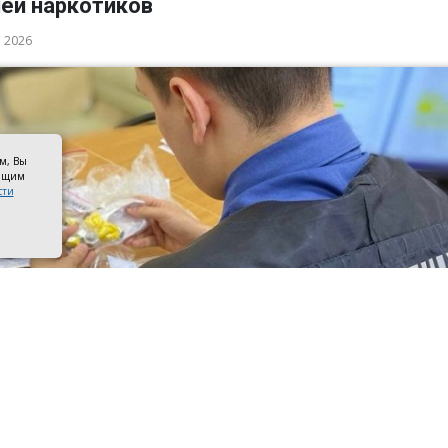
ией наркотиков
а 2026
ом, Вы
оящим
сти