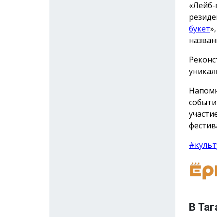
«Лейб-
резиде
букет
»
назван
Реконс
уникал
Напомн
событи
участи
фестив
#культ
В Таг