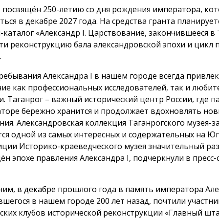
 посвящён 250-летию со дня рождения императора, кот
ться в декабре 2027 года. На средства гранта планирует
-каталог «Александр I. Царствование, закончившееся в 
ти реконструкцию бала александровской эпохи и цикл 
.
ребывания Александра I в нашем городе всегда привлек
ие как профессиональных исследователей, так и любит
и. Таганрог – важный исторический центр России, где п
торе бережно хранится и продолжает вдохновлять но
ния. Александровская коллекция Таганрогского музея-
тся одной из самых интересных и содержательных на Юге
иции Историко-краеведческого музея значительный ра
ён эпохе правления Александра I, подчеркнули в пресс-
им, в декабре прошлого года в память императора Алек
вшегося в нашем городе 200 лет назад, почтили участни
ских клубов исторической реконструкции «Главный шт