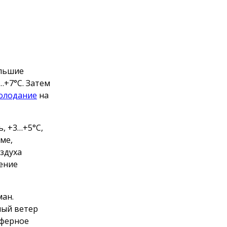
ольшие
…+7°С. Затем
олодание
на
ь, +3…+5°С,
ме,
здуха
ление
ман.
ный ветер
сферное