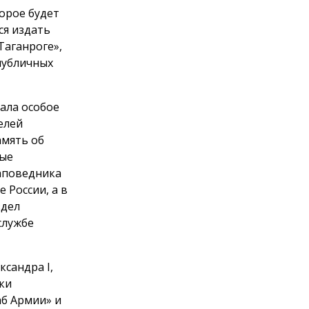
орое будет
ся издать
Таганроге»,
публичных
ала особое
елей
амять об
вые
заповедника
 России, а в
здел
службе
сандра I,
ки
аб Армии» и