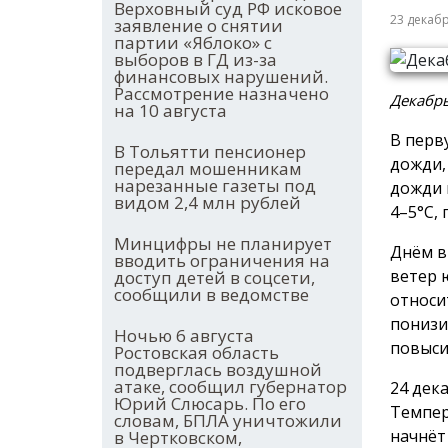
Верховный суд РФ исковое
23 декаб
заявление о снятии
партии «Яблоко» с
выборов в ГД из-за
финансовых нарушений.
Рассмотрение назначено
Декабрь
на 10 августа
В перв
В Тольятти пенсионер
дожди,
передал мошенникам
нарезанные газеты под
дожди 
видом 2,4 млн рублей
4–5°С,
Минцифры не планирует
Днём в
вводить ограничения на
ветер 
доступ детей в соцсети,
сообщили в ведомстве
относи
понизи
Ночью 6 августа
повысит
Ростовская область
подверглась воздушной
атаке, сообщил губернатор
24 дек
Юрий Слюсарь. По его
Темпер
словам, БПЛА уничтожили
начнёт
в Чертковском,