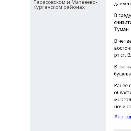
Тарасовском и Матвеево-
давлен
Курганском районах
В сред
снизитс
Туман.
В четве
восточ
рт.ст. 
В пятн
бушева
Ранее 
област
многол
ночи о
#пого