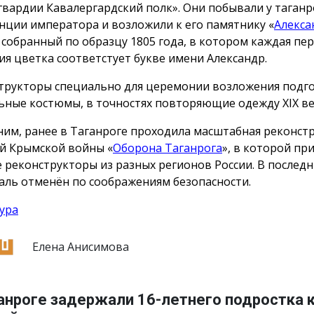
гвардии Кавалергардский полк». Они побывали у таганр
нции императора и возложили к его памятнику «
Алекса
, собранный по образцу 1805 года, в котором каждая пе
ия цветка соответстует букве имени Александр.
трукторы специально для церемонии возложения подг
ьные костюмы, в точностях повторяющие одежду ХIX ве
им, ранее в Таганроге проходила масштабная реконст
й Крымской войны «
Оборона Таганрога
», в которой пр
е реконструкторы из разных регионов России. В послед
аль отменён по соображениям безопасности.
ура
Елена Анисимова
анроге задержали 16-летнего подростка 