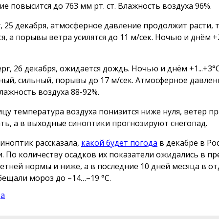
ие повысится до 763 мм рт. ст. Влажность воздуха 96%.
у, 25 декабря, атмосферное давление продолжит расти,
я, а порывы ветра усилятся до 11 м/сек. Ночью и днём +
рг, 26 декабря, ожидается дождь. Ночью и днём +1...+3°
ный, сильный, порывы до 17 м/сек. Атмосферное давлен
Влажность воздуха 88-92%.
ицу температура воздуха понизится ниже нуля, ветер п
ть, а в выходные синоптики прогнозируют снегопад.
синоптик рассказала,
какой будет погода
в декабре в Ро
и. По количеству осадков их показатели ожидались в пр
етней нормы и ниже, а в последние 10 дней месяца в о
бещали мороз до –14…–19 °С.
да