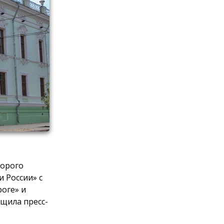
торого
и России» с
роге» и
бщила пресс-