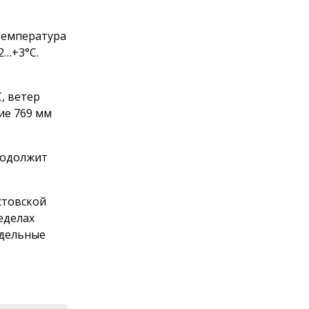
 температура
2…+3°С.
С, ветер
ие 769 мм
родолжит
стовской
еделах
тдельные