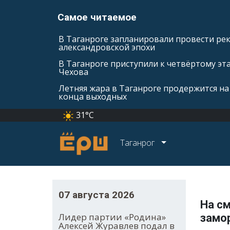
Самое читаемое
В Таганроге запланировали провести ре
александровской эпохи
В Таганроге приступили к четвёртому эт
Чехова
Летняя жара в Таганроге продержится на
конца выходных
31°C
Таганрог
07 августа 2026
На см
Лидер партии «Родина»
замо
Алексей Журавлев подал в