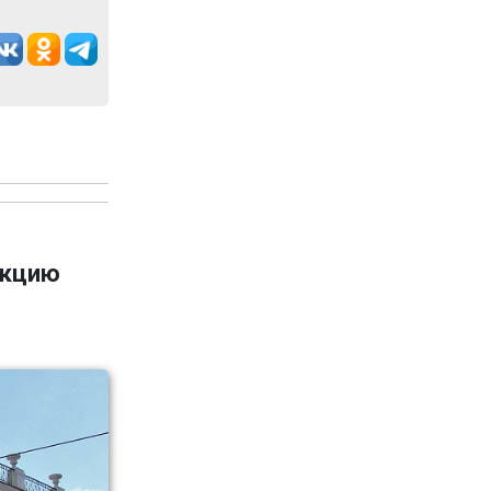
укцию