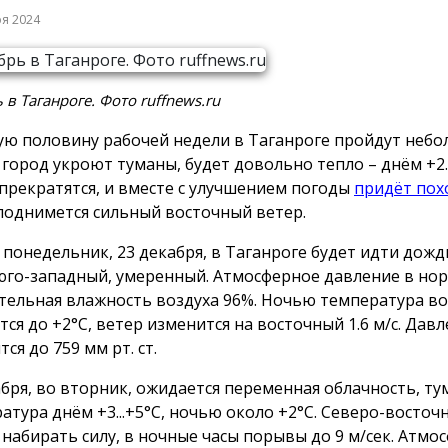
ря 2024
 в Таганроге. Фото ruffnews.ru
ую половину рабочей недели в Таганроге пройдут неб
 город укроют туманы, будет довольно тепло – днём +2
прекратятся, и вместе с улучшением погоды
придёт пох
 поднимется сильный восточный ветер.
 понедельник, 23 декабря, в Таганроге будет идти дожд
юго-западный, умеренный. Атмосферное давление в нор
тельная влажность воздуха 96%. Ночью температура во
тся до +2°C, ветер изменится на восточный 1.6 м/с. Дав
ся до 759 мм рт. ст.
абря, во вторник, ожидается переменная облачность, ту
атура днём +3...+5°С, ночью около +2°С. Северо-восточ
 набирать силу, в ночные часы порывы до 9 м/сек. Атмо