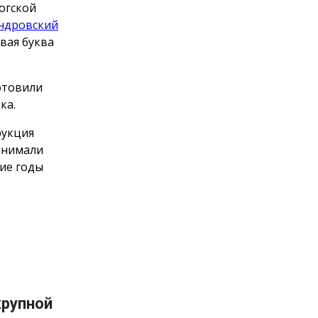
огской
ндровский
рвая буква
отовили
ка.
рукция
инимали
ние годы
крупной