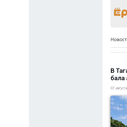
Новост
В Та
бала
07 август