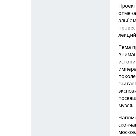
Проект
отмеча
альбом
провес
лекций
Тема п
вниман
истори
импера
поколе
считае
экспоз
посвящ
музея.
Напомн
сконча
москов