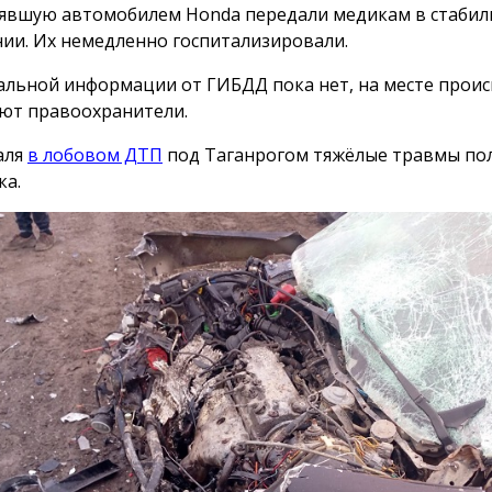
явшую автомобилем Honda передали медикам в стаби
нии. Их немедленно госпитализировали.
льной информации от ГИБДД пока нет, на месте прои
ют правоохранители.
аля
в лобовом ДТП
под Таганрогом тяжёлые травмы по
ка.