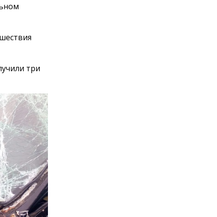
льном
сшествия
лучили три