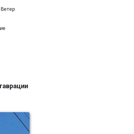
 Ветер
ние
ставрации