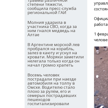
травмы различной
управл
степени тяжести,
сообщила пресс-служба
состоя
региональной ГАИ
Официа
Молния ударила в
работа
участника СВО, когда за
ним гнался медведь на
1 февр
Алтае
челове
В Аргентине морской лев
пробрался на корабль,
залез в каюту и уснул на
кровати. Моряки заметили
нелегала только когда он
начал громко храпеть
Восемь человек
пострадали при наезде
автомобиля на толпу в
Омске. Водителю стало
плохо за рулём, его и
семерых пострадавших
пешеходов
госпитализировали