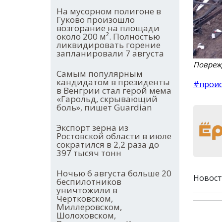
На мусорном полигоне в
Гуково произошло
возгорание на площади
около 200 м². Полностью
ликвидировать горение
запланировали 7 августа
Поврежд
Самым популярным
кандидатом в президенты
#прои
в Венгрии стал герой мема
«Гарольд, скрывающий
боль», пишет Guardian
Экспорт зерна из
Ростовской области в июле
сократился в 2,2 раза до
397 тысяч тонн
Ночью 6 августа больше 20
Новост
беспилотников
уничтожили в
Чертковском,
Миллеровском,
Шолоховском,