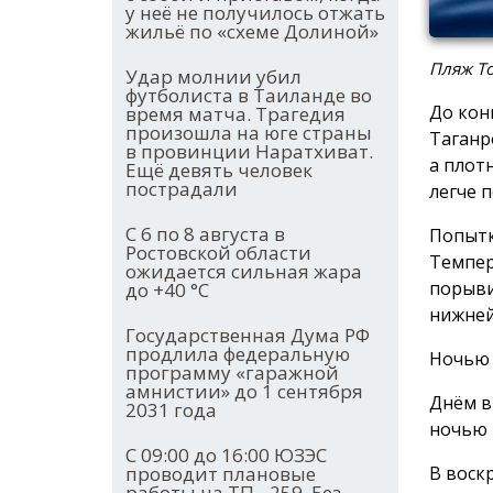
у неё не получилось отжать
жильё по «схеме Долиной»
Пляж То
Удар молнии убил
футболиста в Таиланде во
До кон
время матча. Трагедия
произошла на юге страны
Таганр
в провинции Наратхиват.
а плот
Ещё девять человек
пострадали
легче 
С 6 по 8 августа в
Попыт
Ростовской области
Темпер
ожидается сильная жара
порыви
до +40 °С
нижней
Государственная Дума РФ
продлила федеральную
Ночью 
программу «гаражной
амнистии» до 1 сентября
Днём в 
2031 года
ночью +
С 09:00 до 16:00 ЮЗЭС
проводит плановые
В воскр
работы на ТП - 259. Без