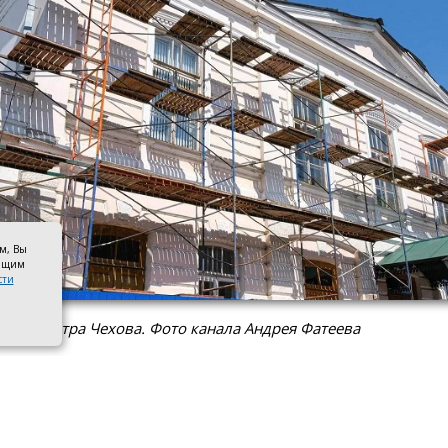
ом, Вы
оящим
сти
ация театра Чехова. Фото канала Андрея Фатеева
ии «Таганрогского ордена "Знак Почёта" театра им. А.П.
я четвёртый этап реконструкции. Строители обновляют
ят в порядок подвалы и устанавливают новые окна, с
итель губернатора Ростовской области Андрей Фатеев.