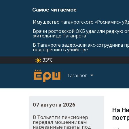
Самое читаемое
Имущество таганрогского «Роснамис» уйд
Врачи ростовской ОКБ удалили редкую оп
жительнице Таганрога
В Таганроге задержали экс-сотрудника п
подозрению в убийстве
33°C
Таганрог
07 августа 2026
На Н
В Тольятти пенсионер
пост
передал мошенникам
нарезанные газеты под