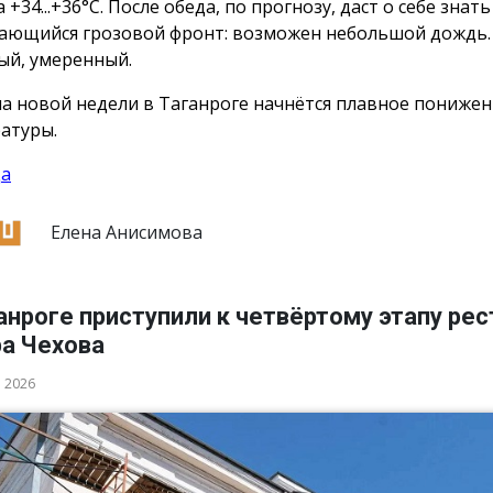
 +34...+36°С. После обеда, по прогнозу, даст о себе знать
ающийся грозовой фронт: возможен небольшой дождь.
ый, умеренный.
ла новой недели в Таганроге начнётся плавное пониже
атуры.
да
Елена Анисимова
анроге приступили к четвёртому этапу ре
ра Чехова
а 2026