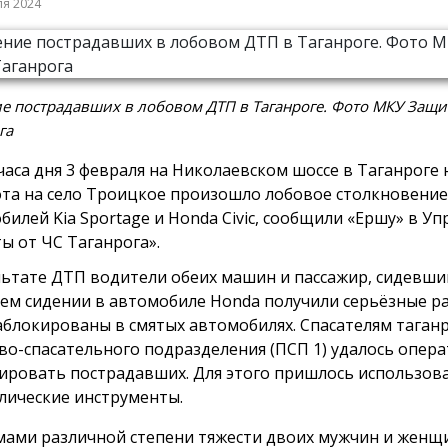
ля 2024
е пострадавших в лобовом ДТП в Таганроге. Фото МКУ Защи
га
часа дня 3 февраля на Николаевском шоссе в Таганроге 
та на село Троицкое произошло лобовое столкновение
билей Kia Sportage и Honda Civic, сообщили «Ершу» в У
ы от ЧС Таганрога».
льтате ДТП водители обеих машин и пассажир, сидевши
ем сидении в автомобиле Honda получили серьёзные р
аблокированы в смятых автомобилях. Спасателям таган
во-спасательного подразделения (ПСП 1) удалось опер
ировать пострадавших. Для этого пришлось использов
лические инструменты.
мами различной степени тяжести двоих мужчин и женщ