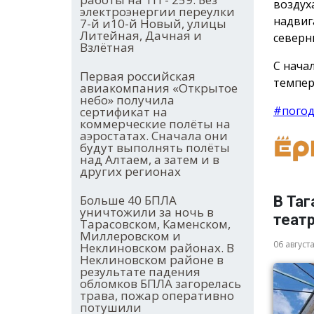
воздуха
электроэнергии переулки
надвиг
7-й и10-й Новый, улицы
Литейная, Дачная и
северн
Взлётная
С нача
Первая российская
темпер
авиакомпания «Открытое
небо» получила
#пого
сертификат на
коммерческие полёты на
аэростатах. Сначала они
будут выполнять полёты
над Алтаем, а затем и в
других регионах
Больше 40 БПЛА
В Таг
уничтожили за ночь в
теат
Тарасовском, Каменском,
Миллеровском и
06 август
Неклиновском районах. В
Неклиновском районе в
результате падения
обломков БПЛА загорелась
трава, пожар оперативно
потушили