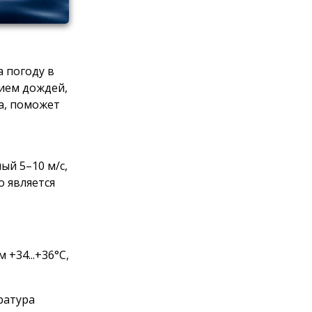
 погоду в
вием дождей,
а, поможет
ый 5–10 м/с,
о является
 +34...+36°С,
ература