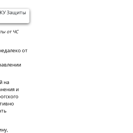
ты от ЧС
недалеко от
правлении
й на
анения и
рогского
ативно
ать
ину,