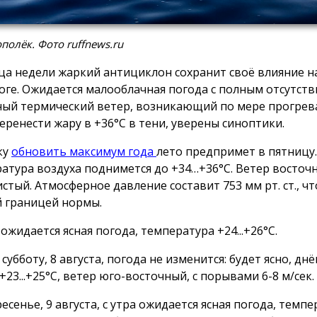
полёк. Фото ruffnews.ru
ца недели жаркий антициклон сохранит своё влияние на
оге. Ожидается малооблачная погода с полным отсутст
ный термический ветер, возникающий по мере прогрев
перенести жару в +36°С в тени, уверены синоптики.
ку
обновить максимум года
лето предпримет в пятницу.
атура воздуха поднимется до +34…+36°С. Ветер восточн
стый. Атмосферное давление составит 753 мм рт. ст., чт
 границей нормы.
ожидается ясная погода, температура +24...+26°С.
субботу, 8 августа, погода не изменится: будет ясно, днём
23...+25°С, ветер юго-восточный, с порывами 6-8 м/сек.
есенье, 9 августа, с утра ожидается ясная погода, темп