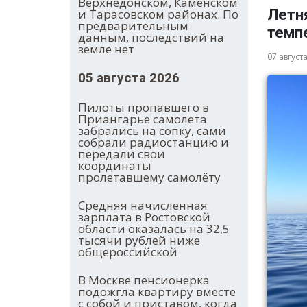
Верхнедонском, Каменском
Летня
и Тарасовском районах. По
предварительным
темп
данным, последствий на
земле нет
07 август
05 августа 2026
Пилоты пропавшего в
Приангарье самолета
забрались на сопку, сами
собрали радиостанцию и
передали свои
координаты
пролетавшему самолёту
Средняя начисленная
зарплата в Ростовской
области оказалась на 32,5
тысячи рублей ниже
общероссийской
В Москве пенсионерка
подожгла квартиру вместе
с собой и приставом, когда