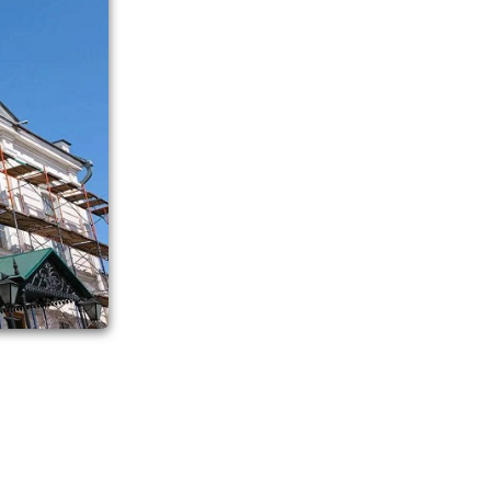
 Чехова»
 кровлю,
ообщил