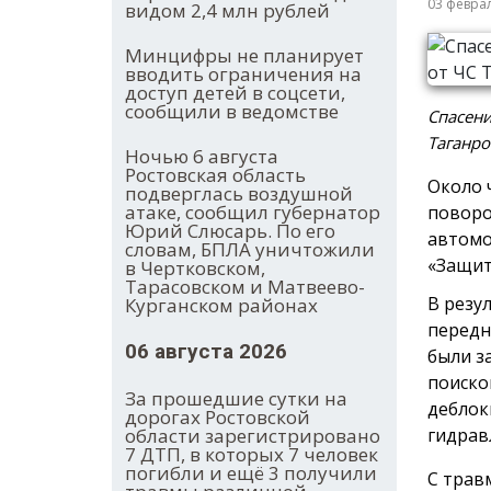
03 февра
видом 2,4 млн рублей
Минцифры не планирует
вводить ограничения на
доступ детей в соцсети,
сообщили в ведомстве
Спасени
Таганро
Ночью 6 августа
Ростовская область
Около 
подверглась воздушной
атаке, сообщил губернатор
поворо
Юрий Слюсарь. По его
автомо
словам, БПЛА уничтожили
«Защит
в Чертковском,
Тарасовском и Матвеево-
В резу
Курганском районах
передн
06 августа 2026
были з
поиско
За прошедшие сутки на
деблок
дорогах Ростовской
области зарегистрировано
гидрав
7 ДТП, в которых 7 человек
погибли и ещё 3 получили
С трав