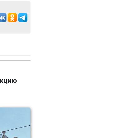
укцию