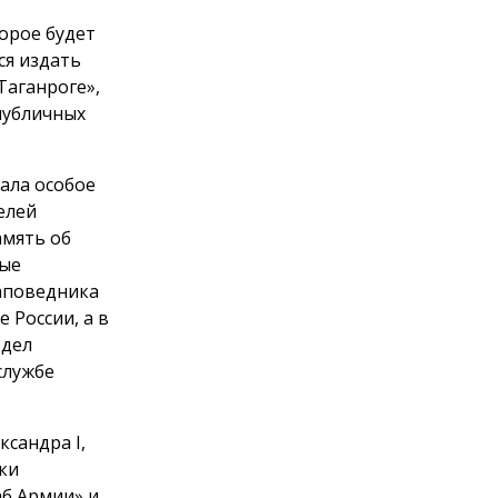
орое будет
ся издать
Таганроге»,
публичных
ала особое
елей
амять об
вые
заповедника
 России, а в
здел
службе
сандра I,
ки
аб Армии» и