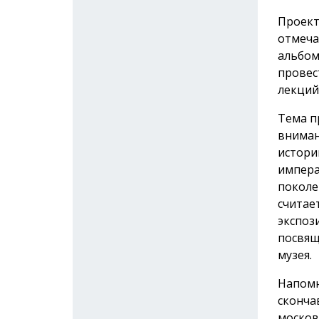
Проект
отмеча
альбом
провес
лекций
Тема п
вниман
истори
импера
поколе
считае
экспоз
посвящ
музея.
Напомн
сконча
москов