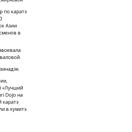
р по каратэ
0
ок Азии
тсменов в
завоевала
валовой.
зинадзе.
ии,
й «Лучший
ri Dojo на
 каратэ
и в кумитэ.