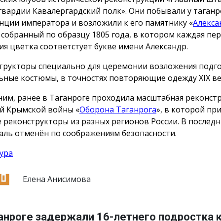
гвардии Кавалергардский полк». Они побывали у таганр
нции императора и возложили к его памятнику «
Алекса
, собранный по образцу 1805 года, в котором каждая пе
ия цветка соответстует букве имени Александр.
трукторы специально для церемонии возложения подг
ьные костюмы, в точностях повторяющие одежду ХIX ве
им, ранее в Таганроге проходила масштабная реконст
й Крымской войны «
Оборона Таганрога
», в которой пр
е реконструкторы из разных регионов России. В послед
аль отменён по соображениям безопасности.
ура
Елена Анисимова
анроге задержали 16-летнего подростка 