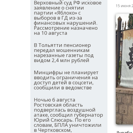
Верховный суд РФ исковое
15 июня 
заявление о снятии
партии «Яблоко» с
выборов в ГД из-за
финансовых нарушений.
Рассмотрение назначено
на 10 августа
В Тольятти пенсионер
передал мошенникам
нарезанные газеты под
видом 2,4 млн рублей
Минцифры не планирует
вводить ограничения на
доступ детей в соцсети,
сообщили в ведомстве
Ночью 6 августа
Ростовская область
подверглась воздушной
атаке, сообщил губернатор
Юрий Слюсарь. По его
словам, БПЛА уничтожили
в Чертковском,
Зураби 