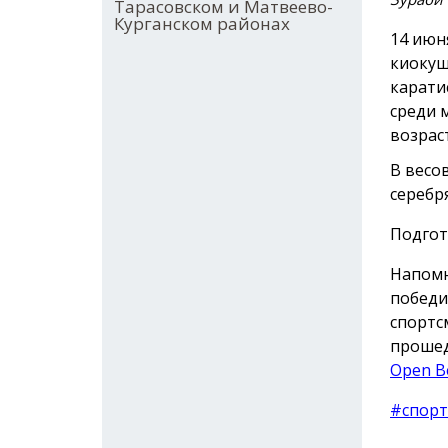
Тарасовском и Матвеево-
Курганском районах
14 июн
киокуш
карати
среди 
возраст
В весо
серебр
Подгот
Напом
победи
спортс
прошед
Open Be
#спорт