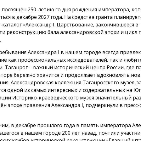
 посвящён 250-летию со дня рождения императора, кот
ться в декабре 2027 года. На средства гранта планирует
-каталог «Александр I. Царствование, закончившееся в 
ти реконструкцию бала александровской эпохи и цикл 
.
ребывания Александра I в нашем городе всегда привлек
ие как профессиональных исследователей, так и любит
и. Таганрог – важный исторический центр России, где п
торе бережно хранится и продолжает вдохновлять но
ния. Александровская коллекция Таганрогского музея-
тся одной из самых интересных и содержательных на Юге
иции Историко-краеведческого музея значительный ра
ён эпохе правления Александра I, подчеркнули в пресс-
им, в декабре прошлого года в память императора Алек
вшегося в нашем городе 200 лет назад, почтили участни
ских клубов исторической реконструкции «Главный шт