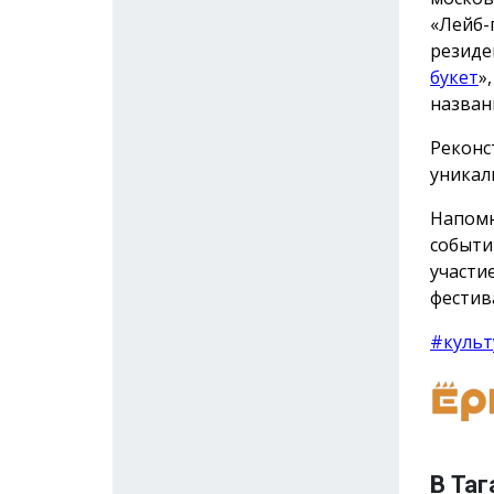
«Лейб-
резиде
букет
»
назван
Реконс
уникал
Напомн
событи
участи
фестив
#культ
В Таг