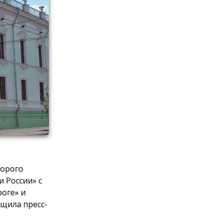
торого
и России» с
роге» и
бщила пресс-