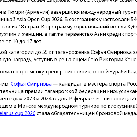
я в Гюмри (Армения) завершился международный турни
инкай Asia Open Cup 2026. В состязаниях участвовали 54
стов из 18 стран. В программу соревнований вошли Куб
мужчин и женщин, а также первенство Азии среди спор
е от 10 до 17 лет.
вой категории до 55 кг таганроженка Софья Смирнова 
яную награду, уступив в решающем бою Виктории Коно
овил спортсменку тренер-ниставник, сенсей Зураби Кад
ним,
Софья Смирнова
— кандидат в мастера спорта Росс
тельница премии таганрогской федерации киокусинка
мен года» 2023 и 2024 годов. В феврале воспитанница Zu
шем в Минске международном турнире по киокусинкай
larus cup 2026
стала обладательницей бронзовой медал