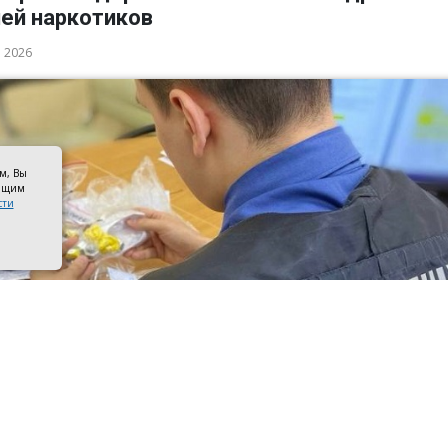
ией наркотиков
а 2026
ом, Вы
оящим
сти