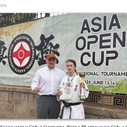
2026
Кадзинадзе и Софья Смирнова. Фото с ВК странички Софьи