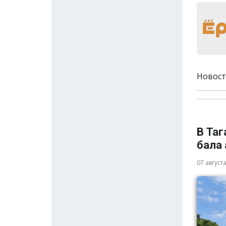
Новост
В Та
бала
07 август