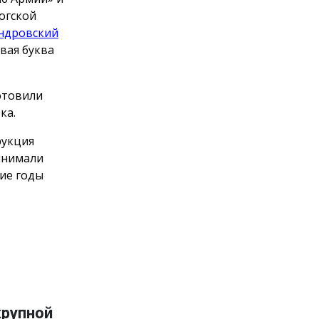
огской
ндровский
рвая буква
отовили
ка.
рукция
инимали
ние годы
крупной