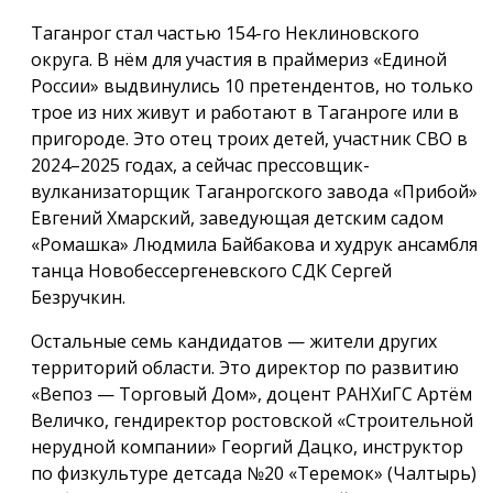
Таганрог стал частью 154-го Неклиновского
округа. В нём для участия в праймериз «Единой
России» выдвинулись 10 претендентов, но только
трое из них живут и работают в Таганроге или в
пригороде. Это отец троих детей, участник СВО в
2024–2025 годах, а сейчас прессовщик-
вулканизаторщик Таганрогского завода «Прибой»
Евгений Хмарский, заведующая детским садом
«Ромашка» Людмила Байбакова и худрук ансамбля
танца Новобессергеневского СДК Сергей
Безручкин.
Остальные семь кандидатов — жители других
территорий области. Это директор по развитию
«Вепоз — Торговый Дом», доцент РАНХиГС Артём
Величко, гендиректор ростовской «Строительной
нерудной компании» Георгий Дацко, инструктор
по физкультуре детсада №20 «Теремок» (Чалтырь)