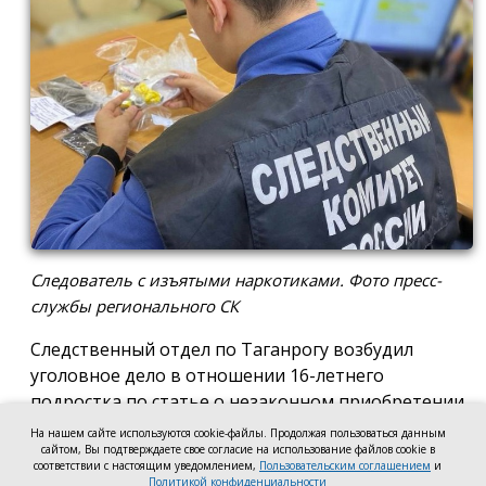
Следователь с изъятыми наркотиками. Фото пресс-
службы регионального СК
Следственный отдел по Таганрогу возбудил
уголовное дело в отношении 16-летнего
подростка по статье о незаконном приобретении
и хранении без цели сбыта наркотических средств
На нашем сайте используются cookie-файлы. Продолжая пользоваться данным
сайтом, Вы подтверждаете свое согласие на использование файлов cookie в
в крупном размере, сообщила пресс-служба
соответствии с настоящим уведомлением,
Пользовательским соглашением
и
регионального следкома.
Политикой конфиденциальности