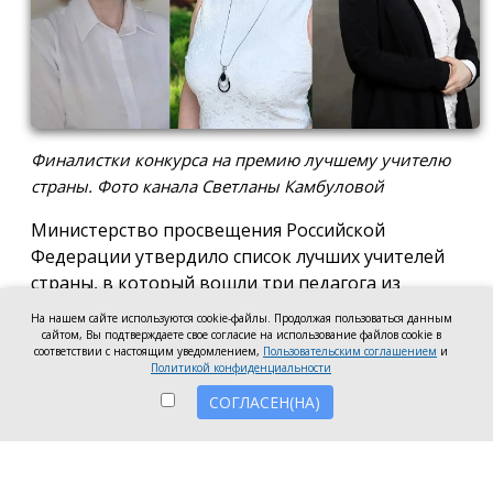
Финалистки конкурса на премию лучшему учителю
страны. Фото канала Светланы Камбуловой
Министерство просвещения Российской
Федерации утвердило список лучших учителей
страны, в который вошли три педагога из
Таганрога: учитель русского языка и литературы
На нашем сайте используются cookie-файлы. Продолжая пользоваться данным
школы № 26 Ольга Гарькавская, учитель
сайтом, Вы подтверждаете свое согласие на использование файлов cookie в
соответствии с настоящим уведомлением,
Пользовательским соглашением
и
начальных классов лицея № 4 (ТМОЛ) Ольга
Политикой конфиденциальности
Фаварисова и учитель биологии школы № 24 Яна
СОГЛАСЕН(НА)
Сазонова.
Победа таганрогских учителей сложилась из
стабильно высокой успеваемости их учеников,