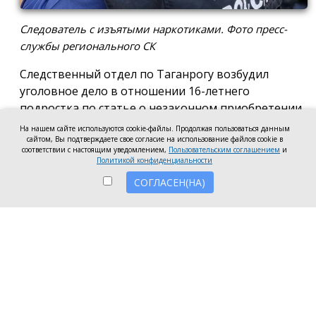
Следователь с изъятыми наркотиками. Фото пресс-
службы регионального СК
Следственный отдел по Таганрогу возбудил
уголовное дело в отношении 16-летнего
подростка по статье о незаконном приобретении
и хранении без цели сбыта наркотических средств
На нашем сайте используются cookie-файлы. Продолжая пользоваться данным
в крупном размере, сообщила пресс-служба
сайтом, Вы подтверждаете свое согласие на использование файлов cookie в
соответствии с настоящим уведомлением,
Пользовательским соглашением
и
регионального следкома.
Политикой конфиденциальности
СОГЛАСЕН(НА)
Согласно существующей версии, наркотики
молодой человек нашёл в Таганроге в августе
2026 года, забрал находку и носил с собой, пока её
не обнаружили и не изъяли правоохранители во
время личного досмотра подростка.
Полицейские проводят комплекс следственных
действий, направленных на установление всех