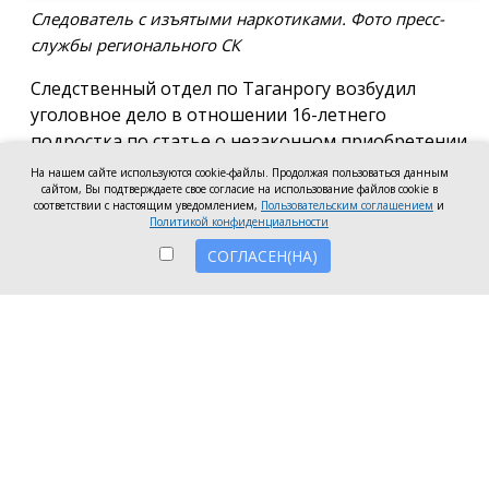
Следователь с изъятыми наркотиками. Фото пресс-
службы регионального СК
Следственный отдел по Таганрогу возбудил
уголовное дело в отношении 16-летнего
подростка по статье о незаконном приобретении
и хранении без цели сбыта наркотических средств
На нашем сайте используются cookie-файлы. Продолжая пользоваться данным
в крупном размере, сообщила пресс-служба
сайтом, Вы подтверждаете свое согласие на использование файлов cookie в
соответствии с настоящим уведомлением,
Пользовательским соглашением
и
регионального следкома.
Политикой конфиденциальности
СОГЛАСЕН(НА)
Согласно существующей версии, наркотики
молодой человек нашёл в Таганроге в августе
2026 года, забрал находку и носил с собой, пока её
не обнаружили и не изъяли правоохранители во
время личного досмотра подростка.
Полицейские проводят комплекс следственных
действий, направленных на установление всех
обстоятельств совершённого преступления.