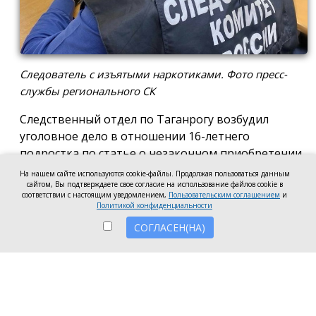
Следователь с изъятыми наркотиками. Фото пресс-
службы регионального СК
Следственный отдел по Таганрогу возбудил
уголовное дело в отношении 16-летнего
подростка по статье о незаконном приобретении
и хранении без цели сбыта наркотических средств
На нашем сайте используются cookie-файлы. Продолжая пользоваться данным
в крупном размере, сообщила пресс-служба
сайтом, Вы подтверждаете свое согласие на использование файлов cookie в
соответствии с настоящим уведомлением,
Пользовательским соглашением
и
регионального следкома.
Политикой конфиденциальности
СОГЛАСЕН(НА)
Согласно существующей версии, наркотики
молодой человек нашёл в Таганроге в августе
2026 года, забрал находку и носил с собой, пока её
не обнаружили и не изъяли правоохранители во
время личного досмотра подростка.