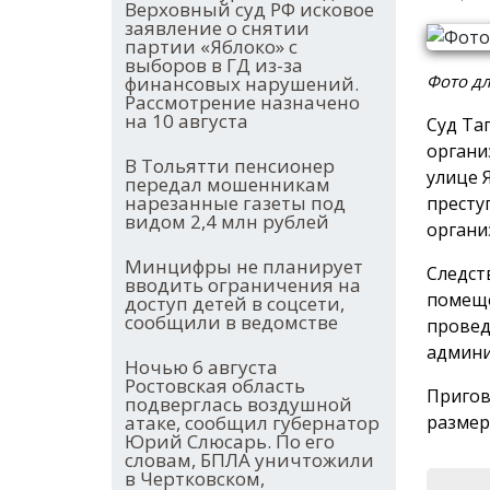
Верховный суд РФ исковое
заявление о снятии
партии «Яблоко» с
выборов в ГД из-за
Фото дл
финансовых нарушений.
Рассмотрение назначено
на 10 августа
Суд Та
органи
В Тольятти пенсионер
улице 
передал мошенникам
нарезанные газеты под
преступ
видом 2,4 млн рублей
органи
Минцифры не планирует
Следст
вводить ограничения на
помеще
доступ детей в соцсети,
сообщили в ведомстве
провед
админи
Ночью 6 августа
Ростовская область
Пригов
подверглась воздушной
размер
атаке, сообщил губернатор
Юрий Слюсарь. По его
словам, БПЛА уничтожили
в Чертковском,