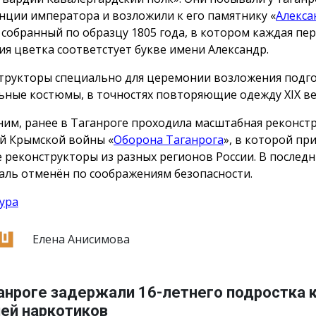
нции императора и возложили к его памятнику «
Алекса
, собранный по образцу 1805 года, в котором каждая пе
ия цветка соответстует букве имени Александр.
трукторы специально для церемонии возложения подг
ьные костюмы, в точностях повторяющие одежду ХIX ве
им, ранее в Таганроге проходила масштабная реконст
й Крымской войны «
Оборона Таганрога
», в которой пр
е реконструкторы из разных регионов России. В послед
аль отменён по соображениям безопасности.
ура
Елена Анисимова
анроге задержали 16-летнего подростка 
ией наркотиков