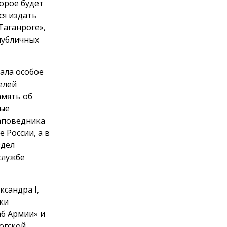
орое будет
ся издать
Таганроге»,
публичных
ала особое
елей
амять об
вые
заповедника
 России, а в
здел
службе
сандра I,
ки
аб Армии» и
огской