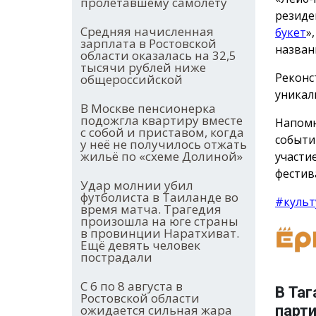
пролетавшему самолёту
резиде
Средняя начисленная
букет
»
зарплата в Ростовской
назван
области оказалась на 32,5
тысячи рублей ниже
Реконс
общероссийской
уникал
В Москве пенсионерка
подожгла квартиру вместе
Напомн
с собой и приставом, когда
событи
у неё не получилось отжать
жильё по «схеме Долиной»
участи
фестив
Удар молнии убил
футболиста в Таиланде во
#культ
время матча. Трагедия
произошла на юге страны
в провинции Наратхиват.
Ещё девять человек
пострадали
С 6 по 8 августа в
В Таг
Ростовской области
ожидается сильная жара
парт