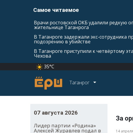
Самое читаемое
Врачи ростовской ОКБ удалили редкую оп
жительнице Таганрога
В Таганроге задержали экс-сотрудника п
подозрению в убийстве
В Таганроге приступили к четвёртому эт
Чехова
35°C
Таганрог
07 августа 2026
За о
Лидер партии «Родина»
Алексей Журавлев подал в
14 апрел