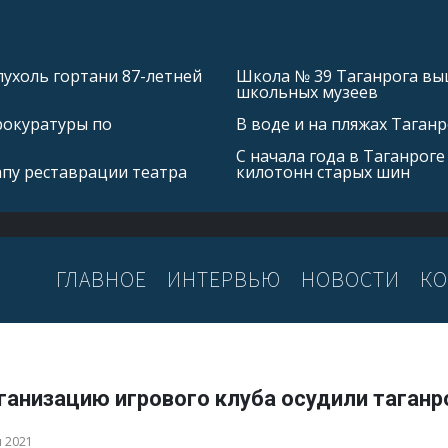
ухоль гортани 87-летней
Школа № 39 Таганрога выш
школьных музеев
рокуратуры по
В воде и на пляжах Таган
С начала года в Таганроге
апу реставрации театра
килотонн старых шин
ГЛАВНОЕ
ИНТЕРВЬЮ
НОВОСТИ
КО
рганизацию игрового клуба осудили таган
я 2021