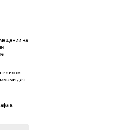
омещении на
ии
ые
в нежилом
аммами для
афа в