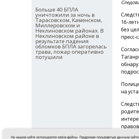
Следова
Больше 40 БПЛА
уничтожили за ночь в
Следст
Тарасовском, Каменском,
16-лет
Миллеровском и
без це
Неклиновском районах. В
Неклиновском районе в
пресс-
результате падения
обломков БПЛА загорелась
Соглас
трава, пожар оперативно
потушили
Таганро
обнару
подрос
Полице
на уст
Следст
родите
интере
правов
напомн
На нашем сайте используются cookie-файлы. Продолжая пользоваться данным сайт