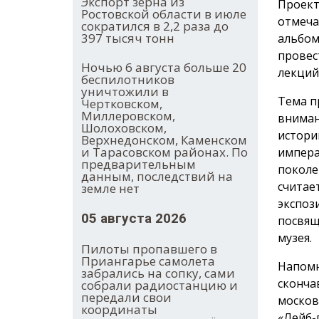
Экспорт зерна из
Проект
Ростовской области в июле
отмеча
сократился в 2,2 раза до
397 тысяч тонн
альбом
провес
Ночью 6 августа больше 20
лекций
беспилотников
уничтожили в
Тема п
Чертковском,
Миллеровском,
вниман
Шолоховском,
истори
Верхнедонском, Каменском
и Тарасовском районах. По
импера
предварительным
поколе
данным, последствий на
считае
земле нет
экспоз
05 августа 2026
посвящ
музея.
Пилоты пропавшего в
Приангарье самолета
Напомн
забрались на сопку, сами
сконча
собрали радиостанцию и
передали свои
москов
координаты
«Лейб-