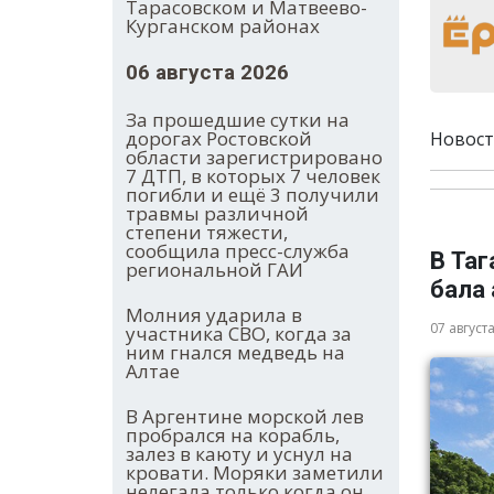
Тарасовском и Матвеево-
Курганском районах
06 августа 2026
За прошедшие сутки на
дорогах Ростовской
Новост
области зарегистрировано
7 ДТП, в которых 7 человек
погибли и ещё 3 получили
травмы различной
степени тяжести,
сообщила пресс-служба
В Та
региональной ГАИ
бала
Молния ударила в
07 август
участника СВО, когда за
ним гнался медведь на
Алтае
В Аргентине морской лев
пробрался на корабль,
залез в каюту и уснул на
кровати. Моряки заметили
нелегала только когда он