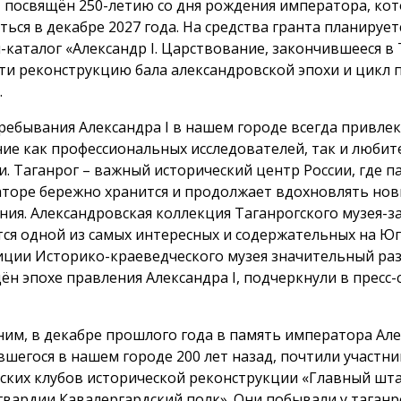
 посвящён 250-летию со дня рождения императора, кот
ться в декабре 2027 года. На средства гранта планирует
-каталог «Александр I. Царствование, закончившееся в 
ти реконструкцию бала александровской эпохи и цикл 
.
ребывания Александра I в нашем городе всегда привлек
ие как профессиональных исследователей, так и любит
и. Таганрог – важный исторический центр России, где п
торе бережно хранится и продолжает вдохновлять но
ния. Александровская коллекция Таганрогского музея-
тся одной из самых интересных и содержательных на Юге
иции Историко-краеведческого музея значительный ра
ён эпохе правления Александра I, подчеркнули в пресс-
им, в декабре прошлого года в память императора Алек
вшегося в нашем городе 200 лет назад, почтили участни
ских клубов исторической реконструкции «Главный шт
гвардии Кавалергардский полк». Они побывали у таганр