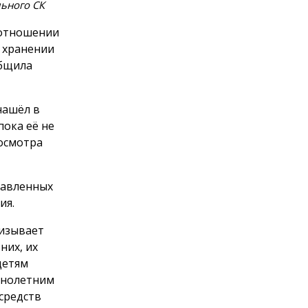
ьного СК
 отношении
и хранении
общила
нашёл в
пока её не
осмотра
равленных
ия.
ризывает
них, их
детям
ннолетним
средств