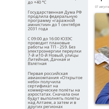
до +40 °С
07 август
Государственная Дума РФ
продлила федеральную
программу «гаражной
амнистии» до 1 сентября
2031 года
С 09:00 до 16:00 ЮЗЭС
проводит плановые
работы на ТП - 259. Без
электроэнергии переулки
7-й и10-й Новый, улицы
Литейная, Дачная и
Взлётная
Первая российская
авиакомпания «Открытое
небо» получила
сертификат на
коммерческие полёты на
аэростатах. Сначала они
будут выполнять полёты
над Алтаем, а затем и в
других регионах