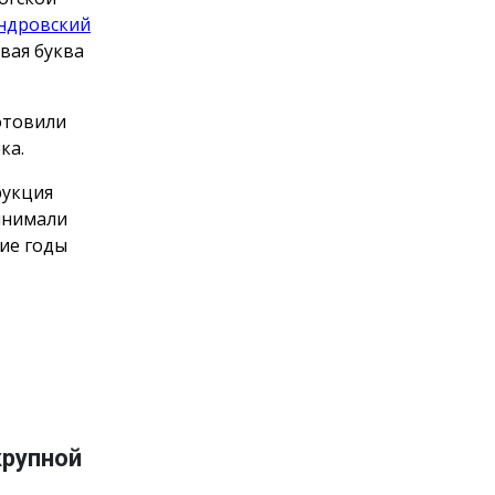
ндровский
рвая буква
отовили
ка.
рукция
инимали
ние годы
крупной