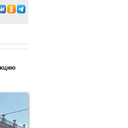
укцию