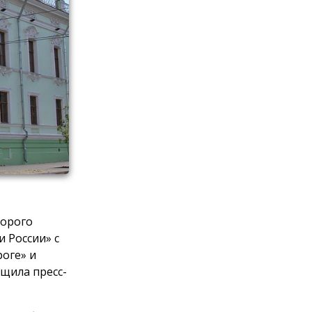
торого
и России» с
роге» и
бщила пресс-