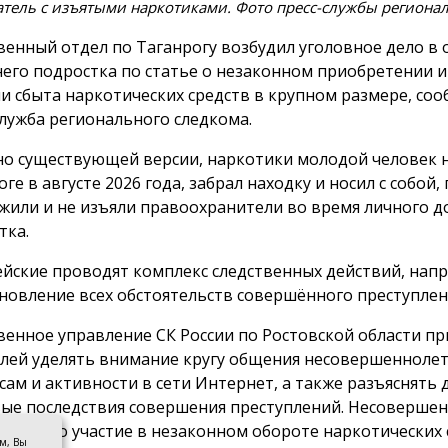
тель с изъятыми наркотиками. Фото пресс-службы регионал
венный отдел по Таганрогу возбудил уголовное дело в
него подростка по статье о незаконном приобретении 
ли сбыта наркотических средств в крупном размере, со
служба регионального следкома.
но существующей версии, наркотики молодой человек 
ге в августе 2026 года, забрал находку и носил с собой, 
жили и не изъяли правоохранители во время личного д
тка.
йские проводят комплекс следственных действий, нап
ановление всех обстоятельств совершённого преступлен
венное управление СК России по Ростовской области п
лей уделять внимание кругу общения несовершеннолет
сам и активности в сети Интернет, а также разъяснять 
ые последствия совершения преступлений. Несоверше
или, что участие в незаконном обороте наркотических 
ом, Вы