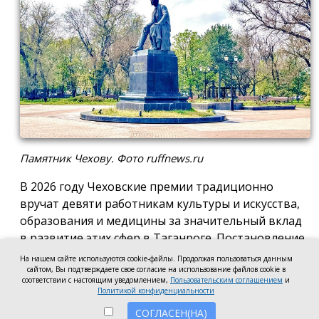
Памятник Чехову. Фото ruffnews.ru
В 2026 году Чеховские премии традиционно
вручат девяти работникам культуры и искусства,
образования и медицины за значительный вклад
в развитие этих сфер в Таганроге. Постановление
о присуждении премии подписала глава города
На нашем сайте используются cookie-файлы. Продолжая пользоваться данным
сайтом, Вы подтверждаете свое согласие на использование файлов cookie в
Светлана Камбулова.
соответствии с настоящим уведомлением,
Пользовательским соглашением
и
Политикой конфиденциальности
В области культуры и искусства почётную премию
СОГЛАСЕН(НА)
вручат заведующей отделом дореволюционных и