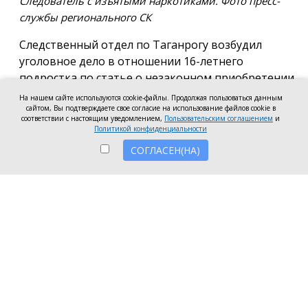
Следователь с изъятыми наркотиками. Фото пресс-
службы регионального СК
Следственный отдел по Таганрогу возбудил
уголовное дело в отношении 16-летнего
подростка по статье о незаконном приобретении
и хранении без цели сбыта наркотических средств
На нашем сайте используются cookie-файлы. Продолжая пользоваться данным
в крупном размере, сообщила пресс-служба
сайтом, Вы подтверждаете свое согласие на использование файлов cookie в
соответствии с настоящим уведомлением,
Пользовательским соглашением
и
регионального следкома.
Политикой конфиденциальности
СОГЛАСЕН(НА)
Согласно существующей версии, наркотики
молодой человек нашёл в Таганроге в августе
2026 года, забрал находку и носил с собой, пока её
не обнаружили и не изъяли правоохранители во
время личного досмотра подростка.
Полицейские проводят комплекс следственных
действий, направленных на установление всех
обстоятельств совершённого преступления.