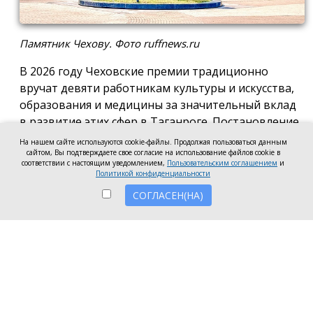
Памятник Чехову. Фото ruffnews.ru
В 2026 году Чеховские премии традиционно
вручат девяти работникам культуры и искусства,
образования и медицины за значительный вклад
в развитие этих сфер в Таганроге. Постановление
о присуждении премии подписала глава города
На нашем сайте используются cookie-файлы. Продолжая пользоваться данным
сайтом, Вы подтверждаете свое согласие на использование файлов cookie в
Светлана Камбулова.
соответствии с настоящим уведомлением,
Пользовательским соглашением
и
Политикой конфиденциальности
В области культуры и искусства почётную премию
СОГЛАСЕН(НА)
вручат заведующей отделом дореволюционных и
ценных изданий Центральной городской
публичной библиотеки имени А.П. Чехова Наталье
Мартыновой, заместителю руководителя по
работе со зрителями «Таганрогский ордена «Знак
Почета» театр им. А.П. Чехова» Анастасии
Устиновой и преподавателю «Таганрогской