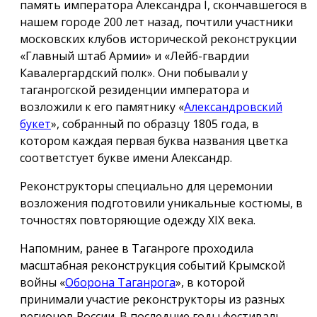
память императора Александра I, скончавшегося в
нашем городе 200 лет назад, почтили участники
московских клубов исторической реконструкции
«Главный штаб Армии» и «Лейб-гвардии
Кавалергардский полк». Они побывали у
таганрогской резиденции императора и
возложили к его памятнику «
Александровский
букет
», собранный по образцу 1805 года, в
котором каждая первая буква названия цветка
соответстует букве имени Александр.
Реконструкторы специально для церемонии
возложения подготовили уникальные костюмы, в
точностях повторяющие одежду ХIX века.
Напомним, ранее в Таганроге проходила
масштабная реконструкция событий Крымской
войны «
Оборона Таганрога
», в которой
принимали участие реконструкторы из разных
регионов России. В последние годы фестиваль