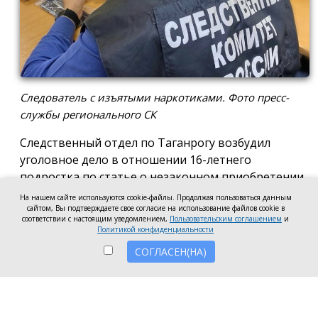
Следователь с изъятыми наркотиками. Фото пресс-
службы регионального СК
Следственный отдел по Таганрогу возбудил
уголовное дело в отношении 16-летнего
подростка по статье о незаконном приобретении
и хранении без цели сбыта наркотических средств
На нашем сайте используются cookie-файлы. Продолжая пользоваться данным
в крупном размере, сообщила пресс-служба
сайтом, Вы подтверждаете свое согласие на использование файлов cookie в
соответствии с настоящим уведомлением,
Пользовательским соглашением
и
регионального следкома.
Политикой конфиденциальности
СОГЛАСЕН(НА)
Согласно существующей версии, наркотики
молодой человек нашёл в Таганроге в августе
2026 года, забрал находку и носил с собой, пока её
не обнаружили и не изъяли правоохранители во