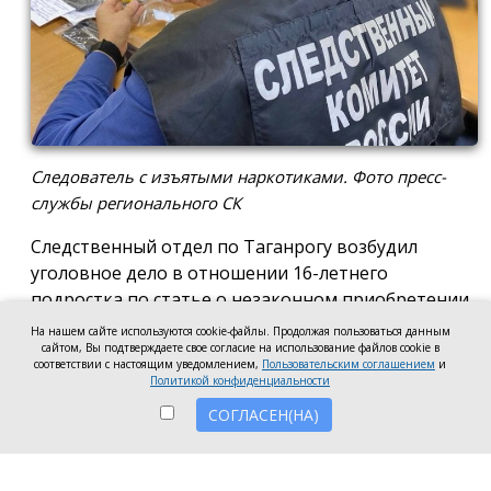
Следователь с изъятыми наркотиками. Фото пресс-
службы регионального СК
Следственный отдел по Таганрогу возбудил
уголовное дело в отношении 16-летнего
подростка по статье о незаконном приобретении
и хранении без цели сбыта наркотических средств
На нашем сайте используются cookie-файлы. Продолжая пользоваться данным
в крупном размере, сообщила пресс-служба
сайтом, Вы подтверждаете свое согласие на использование файлов cookie в
соответствии с настоящим уведомлением,
Пользовательским соглашением
и
регионального следкома.
Политикой конфиденциальности
СОГЛАСЕН(НА)
Согласно существующей версии, наркотики
молодой человек нашёл в Таганроге в августе
2026 года, забрал находку и носил с собой, пока её