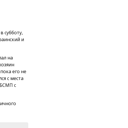
в субботу,
раинский и
пал на
хозяин
 пока его не
ся с места
 БСМП с
личного