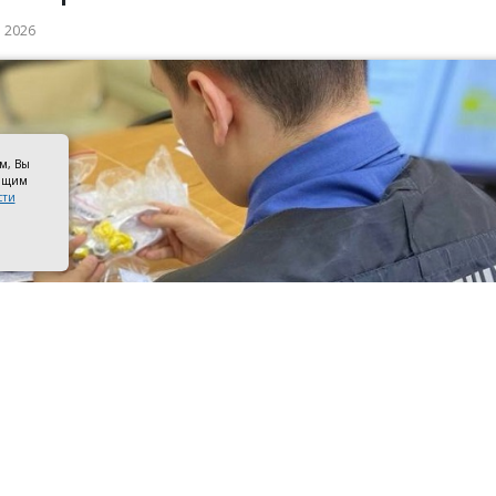
а 2026
ом, Вы
оящим
сти