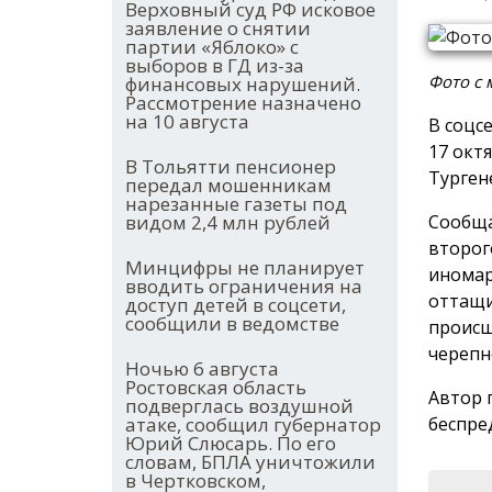
Верховный суд РФ исковое
заявление о снятии
партии «Яблоко» с
выборов в ГД из-за
Фото с 
финансовых нарушений.
Рассмотрение назначено
на 10 августа
В соцс
17 окт
В Тольятти пенсионер
Турген
передал мошенникам
нарезанные газеты под
Сообща
видом 2,4 млн рублей
второг
Минцифры не планирует
иномар
вводить ограничения на
оттащи
доступ детей в соцсети,
сообщили в ведомстве
происш
черепн
Ночью 6 августа
Ростовская область
Автор 
подверглась воздушной
беспре
атаке, сообщил губернатор
Юрий Слюсарь. По его
словам, БПЛА уничтожили
в Чертковском,