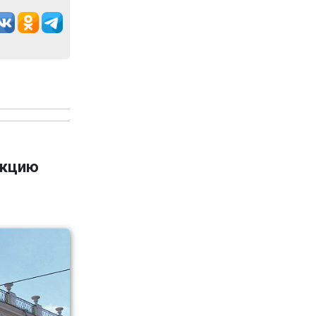
укцию