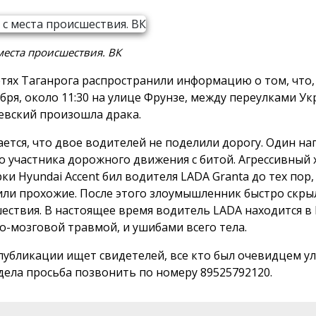
места происшествия. ВК
етях Таганрога распространили информацию о том, что, 
ября, около 11:30 на улице Фрунзе, между переулками Ук
евский произошла драка.
ется, что двое водителей не поделили дорогу. Один на
о участника дорожного движения с битой. Агрессивный 
ки Hyundai Accent бил водителя LADA Granta до тех пор,
ли прохожие. После этого злоумышленник быстро скрыл
ествия. В настоящее время водитель LADA находится в
о-мозговой травмой, и ушибами всего тела.
публикации ищет свидетелей, все кто был очевидцем у
дела просьба позвонить по номеру 89525792120.