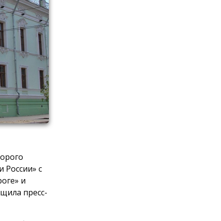
торого
и России» с
роге» и
бщила пресс-