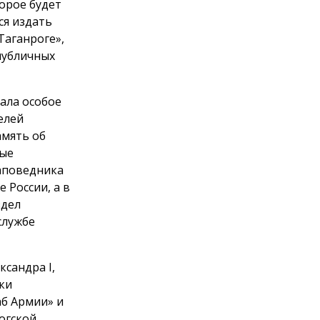
орое будет
ся издать
Таганроге»,
публичных
ала особое
елей
амять об
вые
заповедника
 России, а в
здел
службе
сандра I,
ки
аб Армии» и
огской