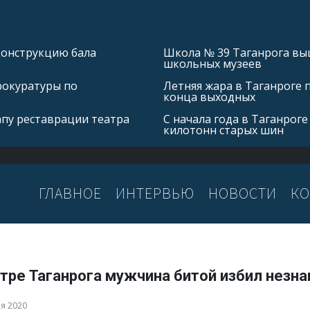
конструкцию бала
Школа № 39 Таганрога выш
школьных музеев
рокуратуры по
Летняя жара в Таганроге 
конца выходных
апу реставрации театра
С начала года в Таганроге
килотонн старых шин
ГЛАВНОЕ
ИНТЕРВЬЮ
НОВОСТИ
КО
нтре Таганрога мужчина битой избил незн
ря 2020