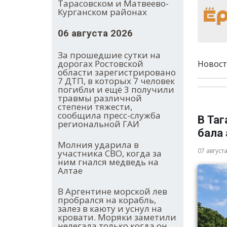
Тарасовском и Матвеево-
Курганском районах
06 августа 2026
За прошедшие сутки на
дорогах Ростовской
Новост
области зарегистрировано
7 ДТП, в которых 7 человек
погибли и ещё 3 получили
травмы различной
степени тяжести,
сообщила пресс-служба
В Та
региональной ГАИ
бала
Молния ударила в
07 август
участника СВО, когда за
ним гнался медведь на
Алтае
В Аргентине морской лев
пробрался на корабль,
залез в каюту и уснул на
кровати. Моряки заметили
нелегала только когда он