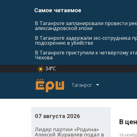
Самое читаемое
В Таганроге запланировали провести ре
александровской эпохи
В Таганроге задержали экс-сотрудника п
подозрению в убийстве
В Таганроге приступили к четвёртому эт
Чехова
34°C
Таганрог
07 августа 2026
В це
Лидер партии «Родина»
Алексей Журавлев подал в
18 октяб