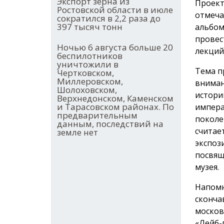
Экспорт зерна из
Проект
Ростовской области в июле
отмеча
сократился в 2,2 раза до
397 тысяч тонн
альбом
провес
Ночью 6 августа больше 20
лекций
беспилотников
уничтожили в
Тема п
Чертковском,
Миллеровском,
вниман
Шолоховском,
истори
Верхнедонском, Каменском
и Тарасовском районах. По
импера
предварительным
поколе
данным, последствий на
считае
земле нет
экспоз
посвящ
музея.
Напомн
сконча
москов
«Лейб-