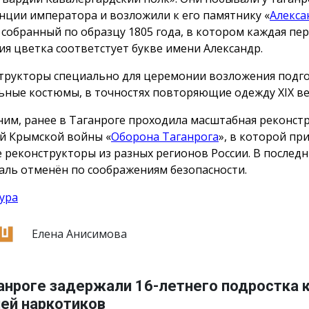
нции императора и возложили к его памятнику «
Алекса
, собранный по образцу 1805 года, в котором каждая пе
ия цветка соответстует букве имени Александр.
трукторы специально для церемонии возложения подг
ьные костюмы, в точностях повторяющие одежду ХIX ве
им, ранее в Таганроге проходила масштабная реконст
й Крымской войны «
Оборона Таганрога
», в которой пр
е реконструкторы из разных регионов России. В послед
аль отменён по соображениям безопасности.
ура
Елена Анисимова
анроге задержали 16-летнего подростка 
ией наркотиков