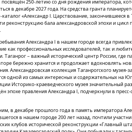
 посвящён 250-летию со дня рождения императора, кот
ться в декабре 2027 года. На средства гранта планирует
-каталог «Александр I. Царствование, закончившееся в 
ти реконструкцию бала александровской эпохи и цикл 
.
ребывания Александра I в нашем городе всегда привлек
ие как профессиональных исследователей, так и любит
и. Таганрог – важный исторический центр России, где п
торе бережно хранится и продолжает вдохновлять но
ния. Александровская коллекция Таганрогского музея-
тся одной из самых интересных и содержательных на Юге
иции Историко-краеведческого музея значительный ра
ён эпохе правления Александра I, подчеркнули в пресс-
им, в декабре прошлого года в память императора Алек
вшегося в нашем городе 200 лет назад, почтили участни
ских клубов исторической реконструкции «Главный шт
гвардии Кавалергардский полк». Они побывали у таганр