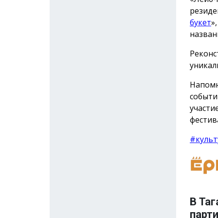
резиде
букет
»
назван
Реконс
уникал
Напомн
событи
участи
фестив
#культ
В Таг
парт