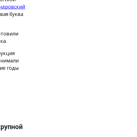
ндровский
рвая буква
отовили
ка.
рукция
инимали
ние годы
крупной