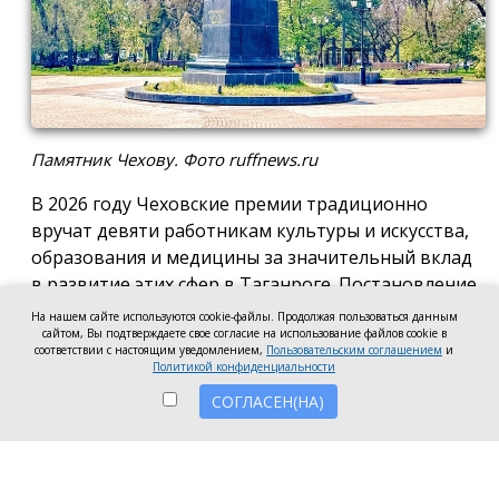
Памятник Чехову. Фото ruffnews.ru
В 2026 году Чеховские премии традиционно
вручат девяти работникам культуры и искусства,
образования и медицины за значительный вклад
в развитие этих сфер в Таганроге. Постановление
о присуждении премии подписала глава города
На нашем сайте используются cookie-файлы. Продолжая пользоваться данным
Светлана Камбулова.
сайтом, Вы подтверждаете свое согласие на использование файлов cookie в
соответствии с настоящим уведомлением,
Пользовательским соглашением
и
Политикой конфиденциальности
В области культуры и искусства почётную премию
вручат заведующей отделом дореволюционных и
СОГЛАСЕН(НА)
ценных изданий Центральной городской
публичной библиотеки имени А.П. Чехова Наталье
Мартыновой, заместителю руководителя по