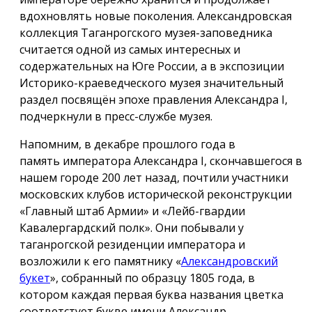
вдохновлять новые поколения. Александровская
коллекция Таганрогского музея-заповедника
считается одной из самых интересных и
содержательных на Юге России, а в экспозиции
Историко-краеведческого музея значительный
раздел посвящён эпохе правления Александра I,
подчеркнули в пресс-службе музея.
Напомним, в декабре прошлого года в
память императора Александра I, скончавшегося в
нашем городе 200 лет назад, почтили участники
московских клубов исторической реконструкции
«Главный штаб Армии» и «Лейб-гвардии
Кавалергардский полк». Они побывали у
таганрогской резиденции императора и
возложили к его памятнику «
Александровский
букет
», собранный по образцу 1805 года, в
котором каждая первая буква названия цветка
соответстует букве имени Александр.