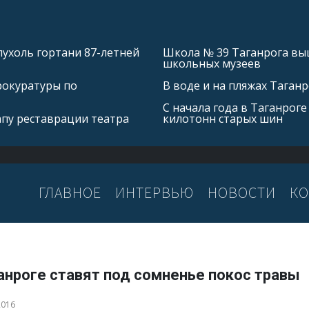
ухоль гортани 87-летней
Школа № 39 Таганрога выш
школьных музеев
рокуратуры по
В воде и на пляжах Таган
С начала года в Таганроге
апу реставрации театра
килотонн старых шин
ГЛАВНОЕ
ИНТЕРВЬЮ
НОВОСТИ
КО
анроге ставят под сомненье покос травы
2016