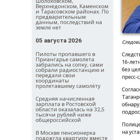
Шолоховском,
Верхнедонском, Каменском
и Тарасовском районах. По
предварительным
данным, последствий на
земле нет
05 августа 2026
Следова
Пилоты пропавшего в
Следст
Приангарье самолета
16-лет
забрались на сопку, сами
без це
собрали радиостанцию и
передали свои
пресс-
координаты
пролетавшему самолёту
Соглас
Таганро
Средняя начисленная
зарплата в Ростовской
обнару
области оказалась на 32,5
подрос
тысячи рублей ниже
общероссийской
Полице
на уст
В Москве пенсионерка
подожгла квартиру вместе