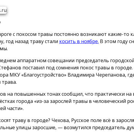
u
нроге с покосом травы постоянно возникают какие-то ка
у, год назад траву стали
косить в ноябре.
В этом году с
мы.
леднем аппаратном совещании председатель городско
тефанов поставил под сомнения покос травы в городе.
ора МКУ «Благоустройство» Владимира Черепанова, гд
 трава.
ов на повышенных тонах сообщил, что практически на 
ёстках города «из-за зарослей травы в человеческий ро
ей части».
осят траву в городе? Чехова, Русское поле всё в заросля
льные улицы заросшие, — возмутился председатель ду