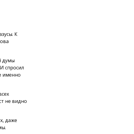
зусы. К
нова
й думы
 И спросил
е именно
всех
ст не видно
х, даже
мы.