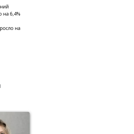
ений
 на 6,4%
росло на
ы