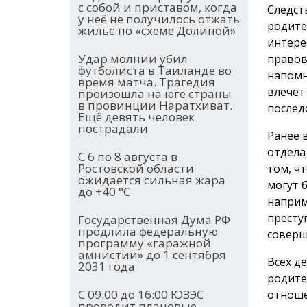
с собой и приставом, когда
Следст
у неё не получилось отжать
родите
жильё по «схеме Долиной»
интере
Удар молнии убил
правов
футболиста в Таиланде во
напомн
время матча. Трагедия
влечёт
произошла на юге страны
в провинции Наратхиват.
послед
Ещё девять человек
пострадали
Ранее 
отдела
С 6 по 8 августа в
Ростовской области
том, ч
ожидается сильная жара
могут 
до +40 °С
наприм
престу
Государственная Дума РФ
продлила федеральную
соверш
программу «гаражной
амнистии» до 1 сентября
Всех д
2031 года
родите
С 09:00 до 16:00 ЮЗЭС
отноше
проводит плановые