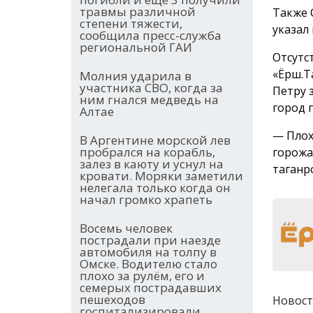
травмы различной
Также 
степени тяжести,
указал
сообщила пресс-служба
региональной ГАИ
Отсутс
«Ёрш.Т
Молния ударила в
участника СВО, когда за
Петру 
ним гнался медведь на
город 
Алтае
— Плох
В Аргентине морской лев
пробрался на корабль,
горожа
залез в каюту и уснул на
таганр
кровати. Моряки заметили
нелегала только когда он
начал громко храпеть
Восемь человек
пострадали при наезде
автомобиля на толпу в
Омске. Водителю стало
плохо за рулём, его и
семерых пострадавших
пешеходов
Новост
госпитализировали