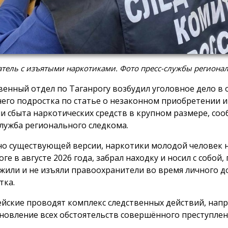
тель с изъятыми наркотиками. Фото пресс-службы регионал
венный отдел по Таганрогу возбудил уголовное дело в
него подростка по статье о незаконном приобретении 
ли сбыта наркотических средств в крупном размере, со
служба регионального следкома.
но существующей версии, наркотики молодой человек 
ге в августе 2026 года, забрал находку и носил с собой, 
жили и не изъяли правоохранители во время личного д
тка.
йские проводят комплекс следственных действий, нап
ановление всех обстоятельств совершённого преступлен