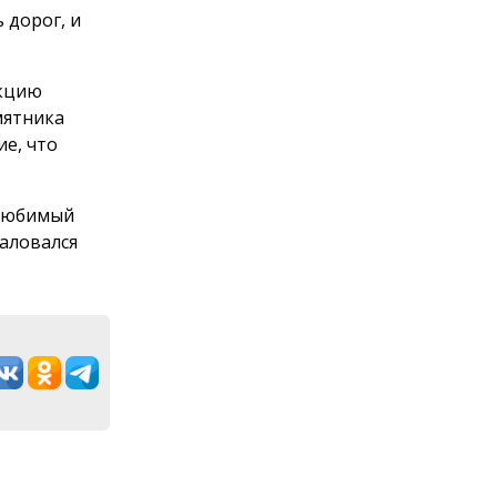
 дорог, и
акцию
мятника
ие, что
 любимый
жаловался