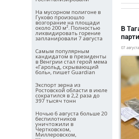
На мусорном полигоне в
Гуково произошло
возгорание на площади
около 200 м². Полностью
В Таг
ликвидировать горение
парт
запланировали 7 августа
07 август
Самым популярным
кандидатом в президенты
в Венгрии стал герой мема
«Гарольд, скрывающий
боль», пишет Guardian
Экспорт зерна из
Ростовской области в июле
сократился в 2,2 раза до
397 тысяч тонн
Ночью 6 августа больше 20
беспилотников
уничтожили в
Чертковском,
Миллеровском,