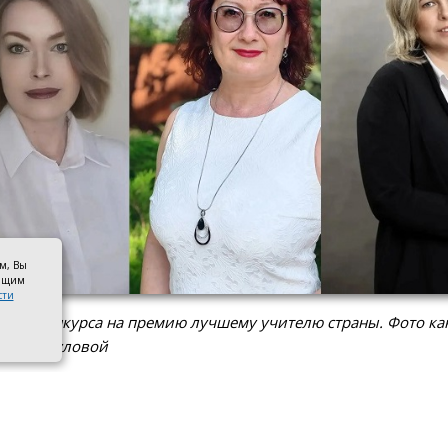
ом, Вы
оящим
сти
тки конкурса на премию лучшему учителю страны. Фото ка
ны Камбуловой
ерство просвещения Российской Федерации утвердило
 учителей страны, в который вошли три педагога из Таг
ь русского языка и литературы школы № 26 Ольга Гарька