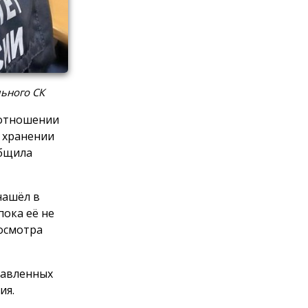
ьного СК
 отношении
и хранении
общила
нашёл в
пока её не
осмотра
равленных
ия.