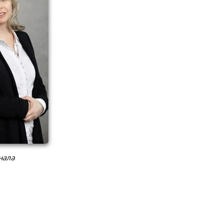
нала
 список
анрога:
вская,