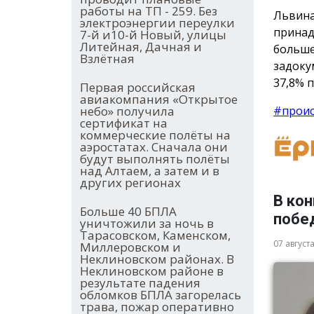
работы на ТП - 259. Без
Львина
электроэнергии переулки
прина
7-й и10-й Новый, улицы
Литейная, Дачная и
больше
Взлётная
задоку
37,8% 
Первая российская
авиакомпания «Открытое
#прои
небо» получила
сертификат на
коммерческие полёты на
аэростатах. Сначала они
будут выполнять полёты
над Алтаем, а затем и в
других регионах
В ко
Больше 40 БПЛА
побед
уничтожили за ночь в
Тарасовском, Каменском,
07 август
Миллеровском и
Неклиновском районах. В
Неклиновском районе в
результате падения
обломков БПЛА загорелась
трава, пожар оперативно