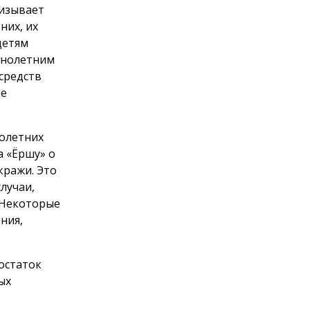
ризывает
них, их
детям
ннолетним
средств
ые
олетних
а «Ёршу» о
кражи. Это
лучаи,
 Некоторые
ния,
достаток
ых