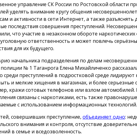
венное управление СК России по Ростовской области п
лей уделять внимание кругу общения несовершеннолет
сам и активности в сети Интернет, а также разъяснять 
ые последствия совершения преступлений. Несоверше
или, что участие в незаконном обороте наркотических 
 уголовную ответственность и может повлечь серьёзн
ствия для их будущего.
врио начальника подразделения по делам несовершенн
 полиции № 1 Таганрога Елена Михайличенко рассказал
то среди преступлений в подростковой среде лидируют 
быть и мелкие хищения в магазинах, и более серьезные с
ер, кражи сотовых телефонов или взлом автомобилей.
пления связаны с наркотиками, есть также правонаруше
аемые с использованием информационных технологий.
етей, совершивших преступление,
объединяет одно
: не
льского внимания и контроля, отсутствие доверительн
ний в семье и вседозволенность.