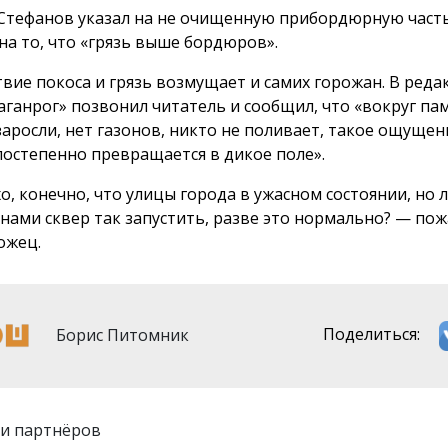
Стефанов указал на не очищенную прибордюрную часть
 на то, что «грязь выше бордюров».
твие покоса и грязь возмущает и самих горожан. В ред
аганрог» позвонил читатель и сообщил, что «вокруг па
заросли, нет газонов, никто не поливает, такое ощущен
постепенно превращается в дикое поле».
о, конечно, что улицы города в ужасном состоянии, но
нами сквер так запустить, разве это нормально? — по
ожец.
Борис Питомник
Поделиться:
и партнёров