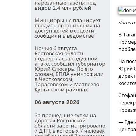
нарезанные газеты под
видом 2,4 млн рублей
Минцифры не планирует
dorus.r
вводить ограничения на
доступ детей в соцсети,
В Тага
сообщили в ведомстве
пример
Ночью 6 августа
пробле
Ростовская область
подверглась воздушной
На пос
атаке, сообщил губернатор
Юрий С
Юрий Слюсарь. По его
словам, БПЛА уничтожили
директ
в Чертковском,
косится
Тарасовском и Матвеево-
Курганском районах
Стефан
06 августа 2026
перекр
проезж
За прошедшие сутки на
дорогах Ростовской
— Где к
области зарегистрировано
центра
7 ДТП, в которых 7 человек
погибли и ещё 3 получили