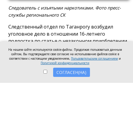
Следователь с изъятыми наркотиками. Фото пресс-
службы регионального СК
Следственный отдел по Таганрогу возбудил
уголовное дело в отношении 16-летнего
подростка по статье о незаконном приобретении
и хранении без цели сбыта наркотических средств
На нашем сайте используются cookie-файлы. Продолжая пользоваться данным
сайтом, Вы подтверждаете свое согласие на использование файлов cookie в
в крупном размере, сообщила пресс-служба
соответствии с настоящим уведомлением,
Пользовательским соглашением
и
регионального следкома.
Политикой конфиденциальности
СОГЛАСЕН(НА)
Согласно существующей версии, наркотики
молодой человек нашёл в Таганроге в августе
2026 года, забрал находку и носил с собой, пока её
не обнаружили и не изъяли правоохранители во
время личного досмотра подростка.
Полицейские проводят комплекс следственных
действий, направленных на установление всех
обстоятельств совершённого преступления.