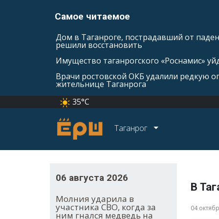
Самое читаемое
Дом в Таганроге, пострадавший от паде
решили восстановить
Имущество таганрогского «Роснамис» уйд
Врачи ростовской ОКБ удалили редкую оп
жительнице Таганрога
35°C
Таганрог
06 августа 2026
В Таг
Молния ударила в
участника СВО, когда за
04 октяб
ним гнался медведь на