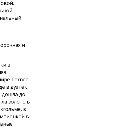
ковой.
льной
ональный
орочная и
ки в
няя
нире Torneo
е в дуэте с
) дошла до
яла золото в
кгольме, в
емпионкой в
авные