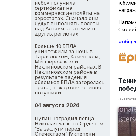
небо» получила
юбилею
сертификат на
награж
коммерческие полёты на
аэростатах. Сначала они
Напомн
будут выполнять полёты
над Алтаем, а затем и в
Скороб
других регионах
#обще
Больше 40 БПЛА
уничтожили за ночь в
Тарасовском, Каменском,
Миллеровском и
Неклиновском районах. В
Неклиновском районе в
результате падения
Тенн
обломков БПЛА загорелась
трава, пожар оперативно
побе
потушили
06 август
04 августа 2026
Путин наградил певца
Николая Баскова Орденом
"За заслуги перед
Отечеством" IV степени