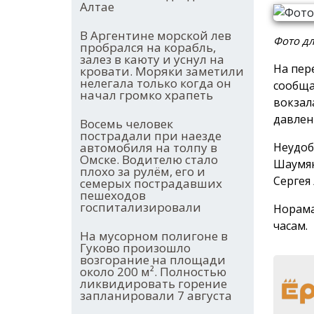
Алтае
В Аргентине морской лев
Фото дл
пробрался на корабль,
залез в каюту и уснул на
На пер
кровати. Моряки заметили
нелегала только когда он
сообща
начал громко храпеть
вокзал
давлен
Восемь человек
пострадали при наезде
Неудоб
автомобиля на толпу в
Омске. Водителю стало
Шаумян
плохо за рулём, его и
Сергея
семерых пострадавших
пешеходов
госпитализировали
Норама
часам.
На мусорном полигоне в
Гуково произошло
возгорание на площади
около 200 м². Полностью
ликвидировать горение
запланировали 7 августа