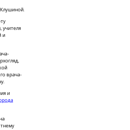
 Клушиной.
оту
, учителя
й и
ача-
рхогляд,
кой
го врача-
у.
ия и
орода
на
етнему