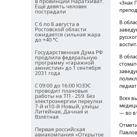
в провинции Наратхиват.
«Знак 
Ещё девять человек
препод
пострадали
В обла
С 6 по 8 августа в
Ростовской области
заведу
ожидается сильная жара
русско
до +40 °С
воспит
Государственная Дума РФ
В обла
продлила федеральную
программу «гаражной
стомат
амнистии» до 1 сентября
заведу
2031 года
поликл
С 09:00 до 16:00 ЮЗЭС
педиат
проводит плановые
работы на ТП - 259. Без
Всех в
электроэнергии переулки
медици
7-й и10-й Новый, улицы
Литейная, Дачная и
— во в
Взлётная
Отмети
Первая российская
Павлов
авиакомпания «Открытое