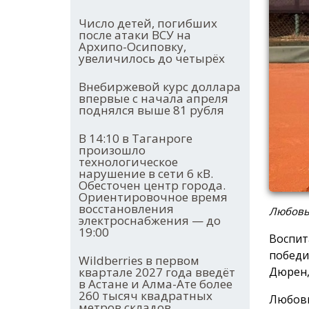
Число детей, погибших
после атаки ВСУ на
Архипо-Осиповку,
увеличилось до четырёх
Внебиржевой курс доллара
впервые с начала апреля
поднялся выше 81 рубля
В 14:10 в Таганроге
произошло
технологическое
нарушение в сети 6 кВ.
Обесточен центр города.
Ориентировочное время
восстановления
Любовь
электроснабжения — до
19:00
Воспит
победи
Wildberries в первом
квартале 2027 года введёт
Дюрен,
в Астане и Алма-Ате более
260 тысяч квадратных
Любовь
метров складов