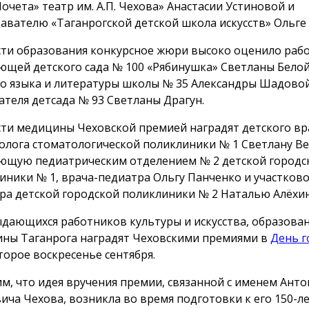
Почета» театр им. А.П. Чехова» Анастасии Устиновой и
авателю «Таганрогской детской школа искусств» Ольге
сти образования конкурсное жюри высоко оценило раб
ющей детского сада № 100 «Рябинушка» Светланы Белой
го языка и литературы школы № 35 Александры Шадово
ателя детсада № 93 Светланы Драгун.
сти медицины Чеховской премией наградят детского вр
олога стоматологической поликлиники № 1 Светлану Ве
ющую педиатрическим отделением № 2 детской городс
иники № 1, врача-педиатра Ольгу Панченко и участково
ра детской городской поликлиники № 2 Наталью Алёхин
ыдающихся работников культуры и искусства, образован
ны Таганрога наградят Чеховскими премиями в
День г
торое воскресенье сентября.
м, что идея вручения премии, связанной с именем Анто
ича Чехова, возникла во время подготовки к его 150-л