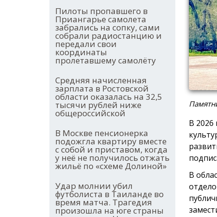
Пилоты пропавшего в
Приангарье самолета
забрались на сопку, сами
собрали радиостанцию и
передали свои
координаты
пролетавшему самолёту
Средняя начисленная
зарплата в Ростовской
области оказалась на 32,5
Памятни
тысячи рублей ниже
общероссийской
В 2026
В Москве пенсионерка
культу
подожгла квартиру вместе
развит
с собой и приставом, когда
у неё не получилось отжать
подпис
жильё по «схеме Долиной»
В обла
Удар молнии убил
отдело
футболиста в Таиланде во
публич
время матча. Трагедия
замест
произошла на юге страны