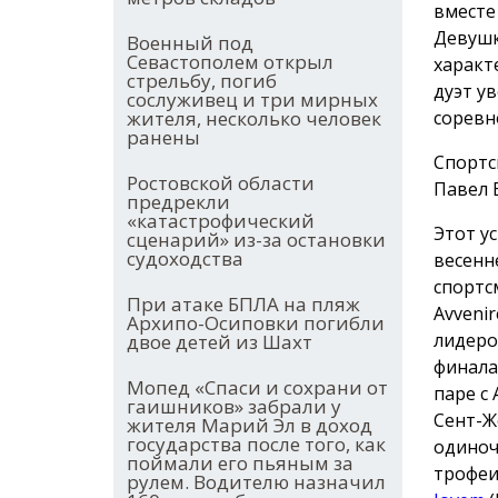
вместе
Девушк
Военный под
Севастополем открыл
характ
стрельбу, погиб
дуэт у
сослуживец и три мирных
жителя, несколько человек
соревн
ранены
Спортс
Ростовской области
Павел 
предрекли
«катастрофический
Этот у
сценарий» из-за остановки
судоходства
весенн
спортс
При атаке БПЛА на пляж
Avvenir
Архипо-Осиповки погибли
лидеро
двое детей из Шахт
финала
Мопед «Спаси и сохрани от
паре с
гаишников» забрали у
Сент-Ж
жителя Марий Эл в доход
государства после того, как
одиноч
поймали его пьяным за
трофеи
рулем. Водителю назначил