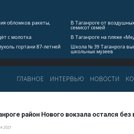
ния обломков ракеты,
В Таганроге от воздушных
семисот семей
ёт с молотка
В Таганроге на пляже «Ме
ухоль гортани 87-летней
Школа № 39 Таганрога выш
школьных музеев
ГЛАВНОЕ
ИНТЕРВЬЮ
НОВОСТИ
КО
анроге район Нового вокзала остался без
ря 2021