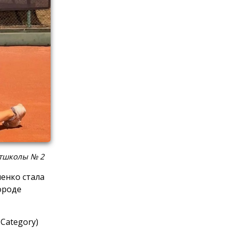
ртшколы № 2
енко стала
ороде
Category)