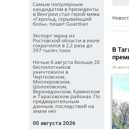
Самым популярным
кандидатом в президенты
в Венгрии стал герой мема
Новост
«Гарольд, скрывающий
боль», пишет Guardian
Экспорт зерна из
Ростовской области в июле
сократился в 2,2 раза до
В Таг
397 тысяч тонн
прем
Ночью 6 августа больше 20
беспилотников
06 август
уничтожили в
Чертковском,
Миллеровском,
Шолоховском,
Верхнедонском, Каменском
и Тарасовском районах. По
предварительным
данным, последствий на
земле нет
05 августа 2026