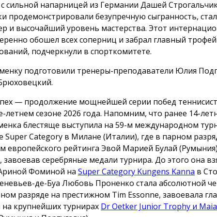
 с сильной напарницей из Германии Дашей Строгальчи
и продемонстрировали безупречную сыгранность, ста
ер и высочайший уровень мастерства. Этот интернаци
веренно обошел всех соперниц и забрал главный трофей
ований, подчеркнули в спорткомитете.
менку подготовили тренеры-преподаватели Юлия Подг
Брюховецкий.
спех — продолжение мощнейшей серии побед теннисист
е-летнем сезоне 2026 года. Напомним, что ранее 14-лет
менка блестяще выступила на 59-м международном тур
e Super Category в Милане (Италии), где в парном разряд
м европейского рейтинга Эвой Марией Булай (Румыния
, завоевав серебряные медали турнира. До этого она вз
 Ариной Фоминой на
Super Category Kungens Kanna
в Сто
еневьев-де-Буа Любовь Проненко стала абсолютной ч
ном разряде на престижном Tim Essonne, завоевала гл
 на крупнейших турнирах
Dr Oetker Junior Trophy и Maia