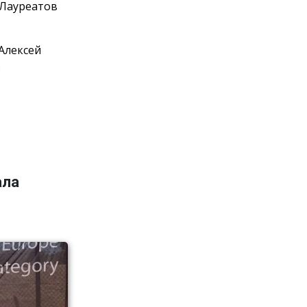
 Лауреатов
Алексей
.
ала