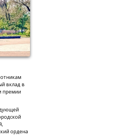
ботникам
ый вклад в
и премии
едующей
ородской
й,
ский ордена