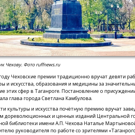
к Чехову. Фото ruffnews.ru
 году Чеховские премии традиционно вручат девяти ра
ры и искусства, образования и медицины за значительн
ие этих сфер в Таганроге. Постановление о присуждени
ала глава города Светлана Камбулова.
сти культуры и искусства почётную премию вручат зав
м дореволюционных и ценных изданий Центральной г
ной библиотеки имени А.П. Чехова Наталье Мартыново
ителю руководителя по работе со зрителями «Таганрог