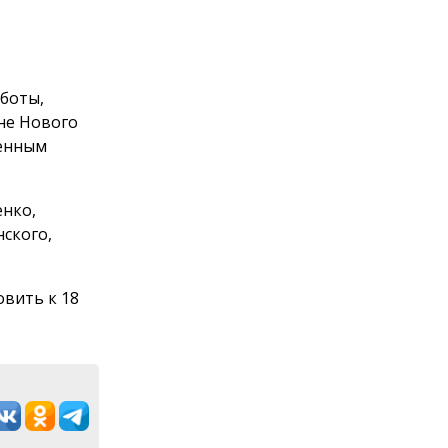
боты,
не Нового
женным
енко,
ского,
вить к 18