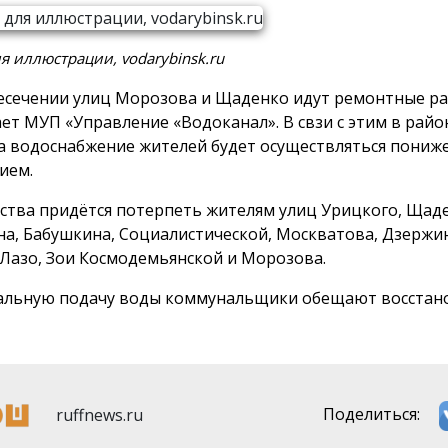
я иллюстрации, vodarybinsk.ru
есечении улиц Морозова и Щаденко идут ремонтные ра
ет МУП «Управление «Водоканал». В свзи с этим в райо
а водоснабжение жителей будет осуществляться пони
ием.
ства придётся потерпеть жителям улиц Урицкого, Щад
а, Бабушкина, Социалистической, Москватова, Дзержин
 Лазо, Зои Космодемьянской и Морозова.
льную подачу воды коммунальщики обещают восстано
ruffnews.ru
Поделиться: