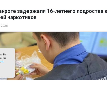
анроге задержали 16-летнего подростка 
ией наркотиков
а 2026
ом, Вы
оящим
сти