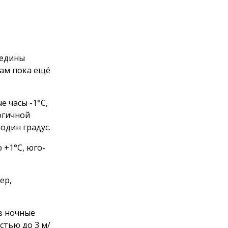
редины
чам пока ещё
е часы -1°С,
огичной
один градус.
 +1°С, юго-
ер,
 в ночные
стью до 3 м/