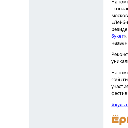
Напомн
сконча
москов
«Лейб-
резиде
букет
»
назван
Реконс
уникал
Напомн
событи
участи
фестив
#культ