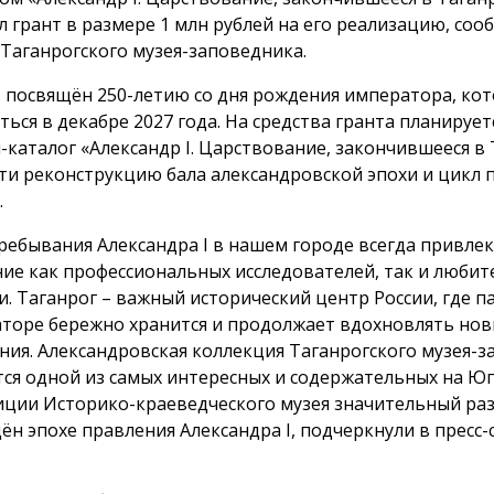
л грант в размере 1 млн рублей на его реализацию, соо
 Таганрогского музея-заповедника.
 посвящён 250-летию со дня рождения императора, кот
ться в декабре 2027 года. На средства гранта планирует
-каталог «Александр I. Царствование, закончившееся в 
ти реконструкцию бала александровской эпохи и цикл 
.
ребывания Александра I в нашем городе всегда привлек
ие как профессиональных исследователей, так и любит
и. Таганрог – важный исторический центр России, где п
торе бережно хранится и продолжает вдохновлять но
ния. Александровская коллекция Таганрогского музея-
тся одной из самых интересных и содержательных на Юге
иции Историко-краеведческого музея значительный ра
ён эпохе правления Александра I, подчеркнули в пресс-