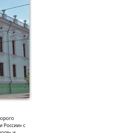
торого
и России» с
роге» и