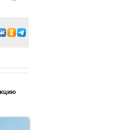
укцию