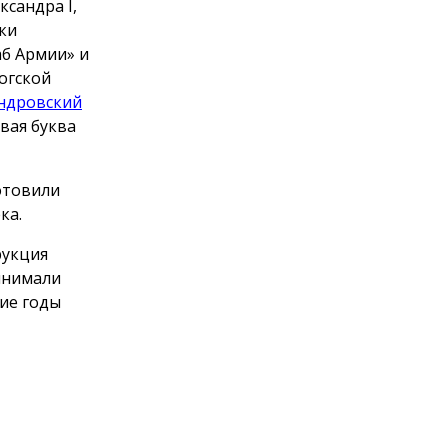
сандра I,
ки
аб Армии» и
огской
ндровский
рвая буква
отовили
ка.
рукция
инимали
ние годы