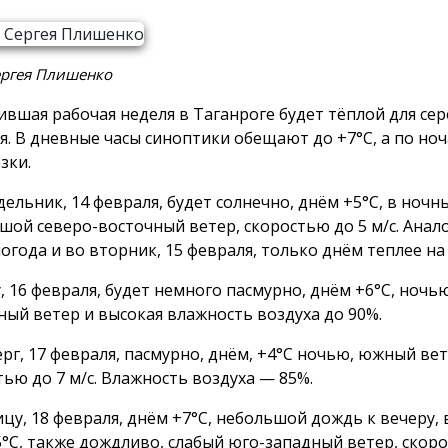
ергея Плишенко
ившая рабочая неделя в Таганроге будет тёплой для се
я. В дневные часы синоптики обещают до +7°С, а по но
зки.
ельник, 14 февраля, будет солнечно, днём +5°С, в ночны
шой северо-восточный ветер, скоростью до 5 м/с. Анал
погода и во вторник, 15 февраля, только днём теплее на 
, 16 февраля, будет немного пасмурно, днём +6°С, ночью
ный ветер и высокая влажность воздуха до 90%.
ерг, 17 февраля, пасмурно, днём, +4°С ночью, южный вет
тью до 7 м/с. Влажность воздуха — 85%.
ицу, 18 февраля, днём +7°С, небольшой дождь к вечеру,
5°С, также дождливо, слабый юго-западный ветер, скоро