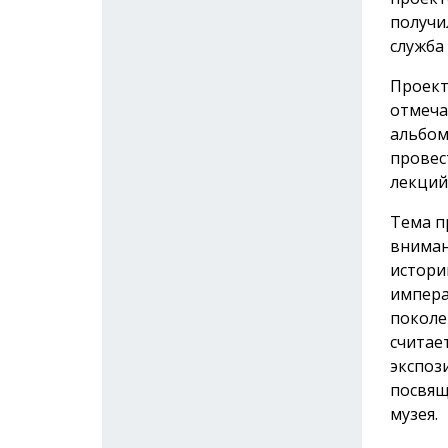
получи
служба
Проект
отмеча
альбом
провес
лекций
Тема п
вниман
истори
импера
поколе
считае
экспоз
посвящ
музея.