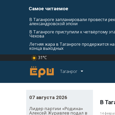
Самое читаемое
В Таганроге запланировали провести ре
александровской эпохи
В Таганроге приступили к четвёртому эт
Чехова
Летняя жара в Таганроге продержится на
конца выходных
31°C
Таганрог
07 августа 2026
В Таг
Лидер партии «Родина»
Алексей Журавлев подал в
14 февра