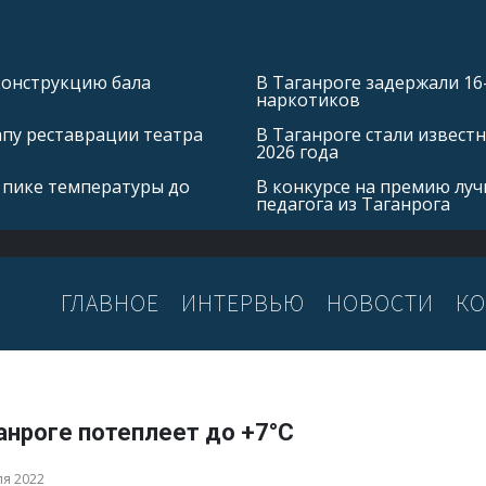
конструкцию бала
В Таганроге задержали 16
наркотиков
апу реставрации театра
В Таганроге стали извест
2026 года
 пике температуры до
В конкурсе на премию лу
педагога из Таганрога
ГЛАВНОЕ
ИНТЕРВЬЮ
НОВОСТИ
КО
анроге потеплеет до +7°С
ля 2022