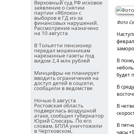
Верховный суд РФ исковое
заявление о снятии
партии «Яблоко» с
выборов в ГД из-за
Фото С
финансовых нарушений.
Рассмотрение назначено
на 10 августа
Наступ
феврал
В Тольятти пенсионер
заморо
передал мошенникам
нарезанные газеты под
В понед
видом 2,4 млн рублей
неболь
Минцифры не планирует
будет 
вводить ограничения на
доступ детей в соцсети,
В среду
сообщили в ведомстве
восточ
Ночью 6 августа
Ростовская область
В четв
подверглась воздушной
скорос
атаке, сообщил губернатор
Юрий Слюсарь. По его
В пятн
словам, БПЛА уничтожили
в Чертковском,
часы +