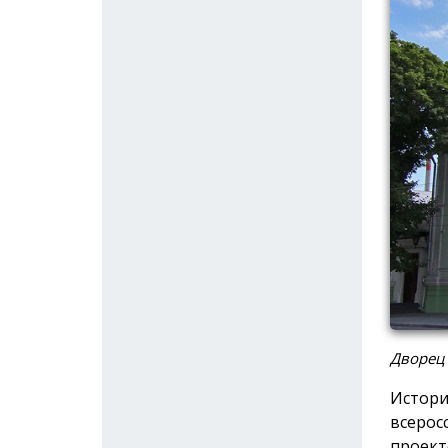
Дворец
Истори
всерос
проект