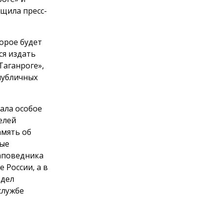
бщила пресс-
орое будет
ся издать
Таганроге»,
публичных
ала особое
елей
амять об
вые
заповедника
 России, а в
здел
службе