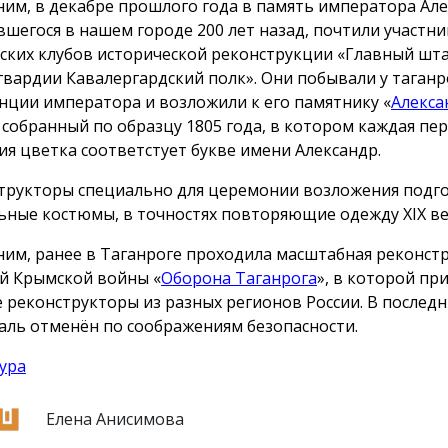
им, в декабре прошлого года в память императора Алек
вшегося в нашем городе 200 лет назад, почтили участни
ских клубов исторической реконструкции «Главный шт
гвардии Кавалергардский полк». Они побывали у таганр
нции императора и возложили к его памятнику «
Алекса
, собранный по образцу 1805 года, в котором каждая пе
ия цветка соответстует букве имени Александр.
трукторы специально для церемонии возложения подг
ьные костюмы, в точностях повторяющие одежду ХIX ве
им, ранее в Таганроге проходила масштабная реконст
й Крымской войны «
Оборона Таганрога
», в которой пр
е реконструкторы из разных регионов России. В послед
аль отменён по соображениям безопасности.
ура
Елена Анисимова