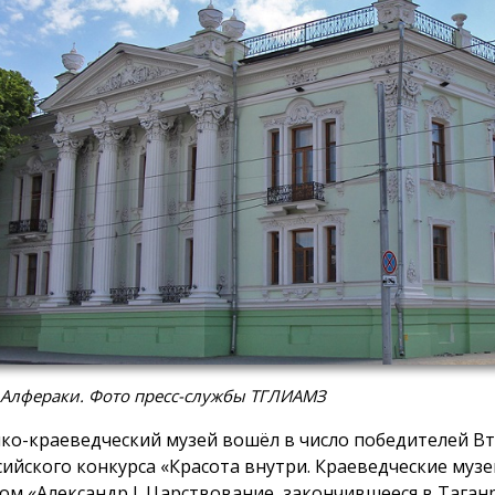
 Алфераки. Фото пресс-службы ТГЛИАМЗ
ко-краеведческий музей вошёл в число победителей В
сийского конкурса «Красота внутри. Краеведческие музе
ом «Александр I. Царствование, закончившееся в Таган