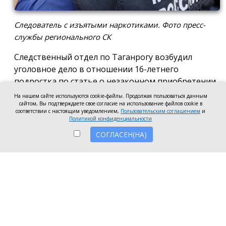
Следователь с изъятыми наркотиками. Фото пресс-
службы регионального СК
Следственный отдел по Таганрогу возбудил
уголовное дело в отношении 16-летнего
подростка по статье о незаконном приобретении
и хранении без цели сбыта наркотических средств
На нашем сайте используются cookie-файлы. Продолжая пользоваться данным
в крупном размере, сообщила пресс-служба
сайтом, Вы подтверждаете свое согласие на использование файлов cookie в
соответствии с настоящим уведомлением,
Пользовательским соглашением
и
регионального следкома.
Политикой конфиденциальности
СОГЛАСЕН(НА)
Согласно существующей версии, наркотики
молодой человек нашёл в Таганроге в августе
2026 года, забрал находку и носил с собой, пока её
не обнаружили и не изъяли правоохранители во
время личного досмотра подростка.
Полицейские проводят комплекс следственных
действий, направленных на установление всех