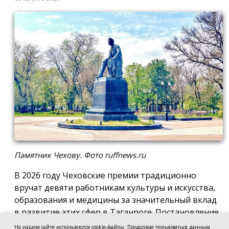
Памятник Чехову. Фото ruffnews.ru
В 2026 году Чеховские премии традиционно
вручат девяти работникам культуры и искусства,
образования и медицины за значительный вклад
в развитие этих сфер в Таганроге. Постановление
о присуждении премии подписала глава города
На нашем сайте используются cookie-файлы. Продолжая пользоваться данным