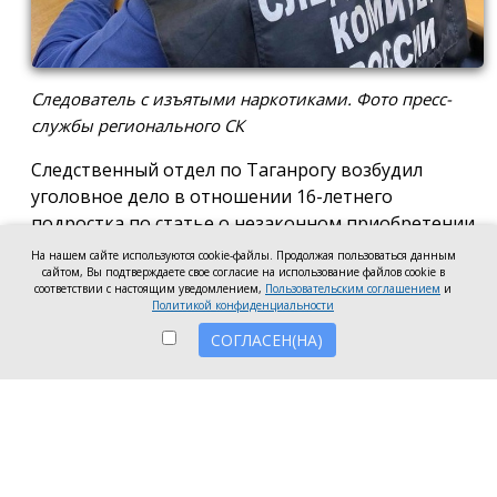
Следователь с изъятыми наркотиками. Фото пресс-
службы регионального СК
Следственный отдел по Таганрогу возбудил
уголовное дело в отношении 16-летнего
подростка по статье о незаконном приобретении
и хранении без цели сбыта наркотических средств
На нашем сайте используются cookie-файлы. Продолжая пользоваться данным
в крупном размере, сообщила пресс-служба
сайтом, Вы подтверждаете свое согласие на использование файлов cookie в
соответствии с настоящим уведомлением,
Пользовательским соглашением
и
регионального следкома.
Политикой конфиденциальности
СОГЛАСЕН(НА)
Согласно существующей версии, наркотики
молодой человек нашёл в Таганроге в августе
2026 года, забрал находку и носил с собой, пока её
не обнаружили и не изъяли правоохранители во
время личного досмотра подростка.