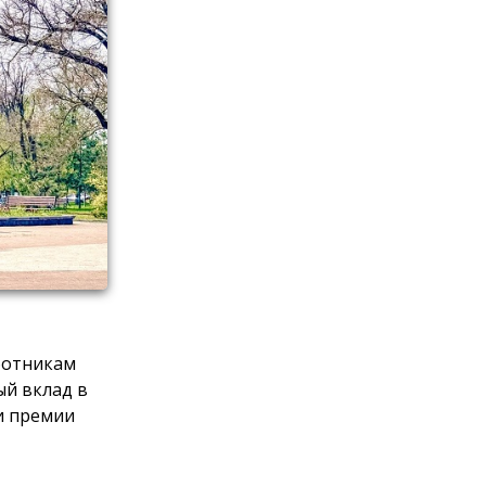
ботникам
ый вклад в
и премии
едующей