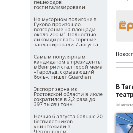
пешеходов
госпитализировали
На мусорном полигоне в
Гуково произошло
возгорание на площади
около 200 м². Полностью
ликвидировать горение
запланировали 7 августа
Новост
Самым популярным
кандидатом в президенты
в Венгрии стал герой мема
«Гарольд, скрывающий
боль», пишет Guardian
В Таг
Экспорт зерна из
Ростовской области в июле
теат
сократился в 2,2 раза до
397 тысяч тонн
06 август
Ночью 6 августа больше 20
беспилотников
уничтожили в
Чертковском,