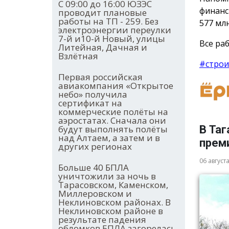
С 09:00 до 16:00 ЮЗЭС
финанс
проводит плановые
работы на ТП - 259. Без
577 млн
электроэнергии переулки
7-й и10-й Новый, улицы
Все раб
Литейная, Дачная и
Взлётная
#строи
Первая российская
авиакомпания «Открытое
небо» получила
сертификат на
коммерческие полёты на
аэростатах. Сначала они
будут выполнять полёты
В Таг
над Алтаем, а затем и в
прем
других регионах
06 август
Больше 40 БПЛА
уничтожили за ночь в
Тарасовском, Каменском,
Миллеровском и
Неклиновском районах. В
Неклиновском районе в
результате падения
обломков БПЛА загорелась