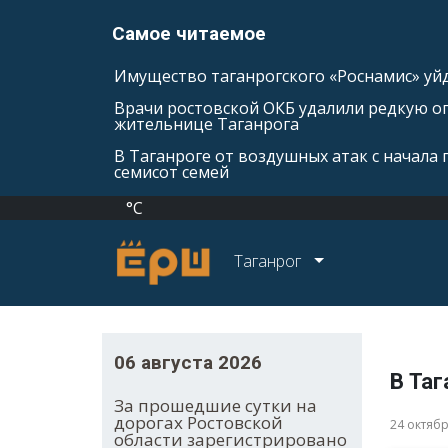
Самое читаемое
Имущество таганрогского «Роснамис» уйд
Врачи ростовской ОКБ удалили редкую оп
жительнице Таганрога
В Таганроге от воздушных атак с начала
семисот семей
°C
Таганрог
06 августа 2026
В Та
За прошедшие сутки на
дорогах Ростовской
24 октяб
области зарегистрировано