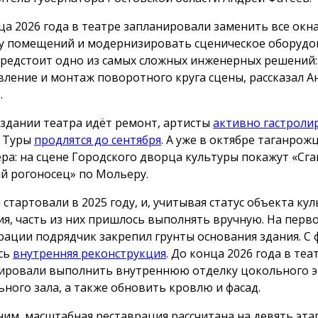
ца 2026 года в театре запланировали заменить все окна
у помещений и модернизировать сценическое оборуд
предстоит одно из самых сложных инженерных решений:
вление и монтаж поворотного круга сцены, рассказал А
.
 здании театра идёт ремонт, артисты
активно гастроли
. Туры
продлятся до сентября
. А уже в октябре таганрож
ра: на сцене Городского дворца культуры покажут «Сга
 рогоносец» по Мольеру.
 стартовали в 2025 году, и, учитывая статус объекта ку
ия, часть из них пришлось выполнять вручную. На перв
рации подрядчик закрепил грунты основания здания. С 
сь
внутренняя реконструкция
. До конца 2026 года в теа
ировали выполнить внутреннюю отделку цокольного э
ьного зала, а также обновить кровлю и фасад.
им, масштабная реставрация рассчитана на девять эта