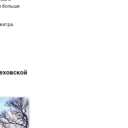
о больше
еатра.
Чеховской