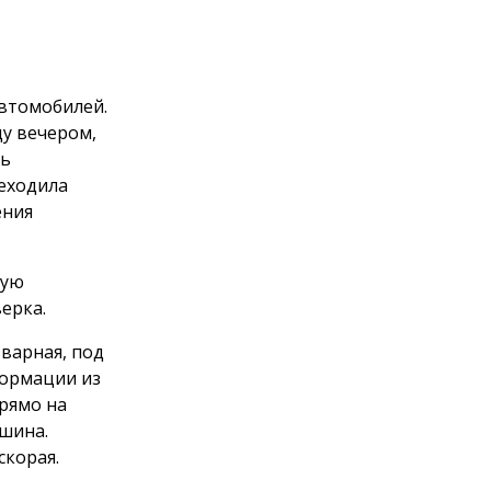
автомобилей.
цу вечером,
ль
реходила
ения
кую
ерка.
ьварная, под
формации из
рямо на
ашина.
скорая.