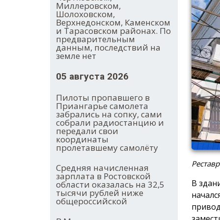
Миллеровском,
Шолоховском,
Верхнедонском, Каменском
и Тарасовском районах. По
предварительным
данным, последствий на
земле нет
05 августа 2026
Пилоты пропавшего в
Приангарье самолета
забрались на сопку, сами
собрали радиостанцию и
передали свои
координаты
пролетавшему самолёту
Реставр
Средняя начисленная
зарплата в Ростовской
В здан
области оказалась на 32,5
тысячи рублей ниже
началс
общероссийской
привод
замест