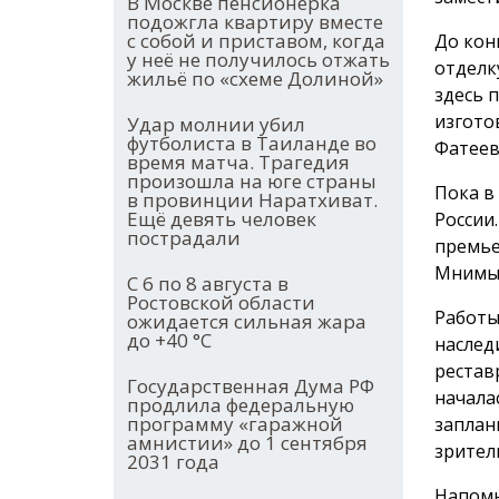
В Москве пенсионерка
подожгла квартиру вместе
с собой и приставом, когда
До кон
у неё не получилось отжать
отделк
жильё по «схеме Долиной»
здесь 
изгото
Удар молнии убил
футболиста в Таиланде во
Фатеев
время матча. Трагедия
произошла на юге страны
Пока в
в провинции Наратхиват.
Ещё девять человек
России
пострадали
премье
Мнимый
С 6 по 8 августа в
Ростовской области
Работы
ожидается сильная жара
до +40 °С
наслед
рестав
Государственная Дума РФ
начала
продлила федеральную
программу «гаражной
заплан
амнистии» до 1 сентября
зрител
2031 года
Напомн