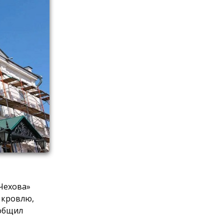
 Чехова»
 кровлю,
ообщил