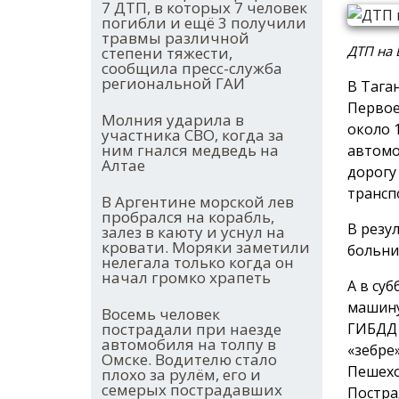
7 ДТП, в которых 7 человек
погибли и ещё 3 получили
травмы различной
ДТП на 
степени тяжести,
сообщила пресс-служба
региональной ГАИ
В Тага
Первое
Молния ударила в
около 
участника СВО, когда за
ним гнался медведь на
автомо
Алтае
дорогу
трансп
В Аргентине морской лев
пробрался на корабль,
В резу
залез в каюту и уснул на
кровати. Моряки заметили
больни
нелегала только когда он
начал громко храпеть
А в су
машину
Восемь человек
ГИБДД 
пострадали при наезде
автомобиля на толпу в
«зебре
Омске. Водителю стало
Пешехо
плохо за рулём, его и
семерых пострадавших
Постра