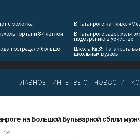
ёт с молотка
В Таганроге на пляже «Ме
ухоль гортани 87-летней
В Таганроге задержали эк
подозрению в убийстве
 года пострадали больше
Школа № 39 Таганрога выш
школьных музеев
ГЛАВНОЕ
ИНТЕРВЬЮ
НОВОСТИ
КО
ганроге на Большой Бульварной сбили муж
ря 2021