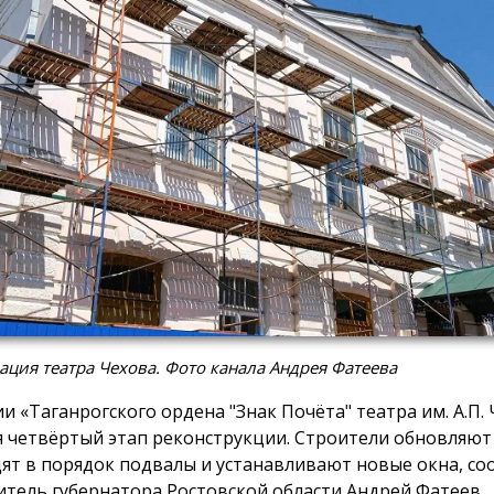
ация театра Чехова. Фото канала Андрея Фатеева
ии «Таганрогского ордена "Знак Почёта" театра им. А.П.
я четвёртый этап реконструкции. Строители обновляют
ят в порядок подвалы и устанавливают новые окна, с
итель губернатора Ростовской области Андрей Фатеев.