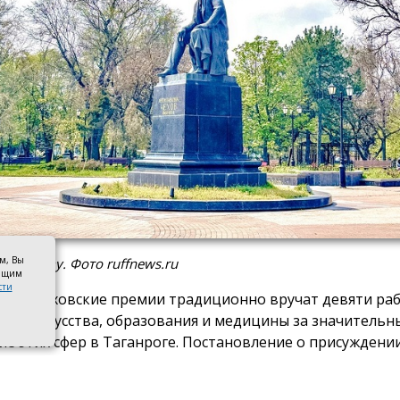
ом, Вы
к Чехову. Фото ruffnews.ru
оящим
сти
 году Чеховские премии традиционно вручат девяти ра
ры и искусства, образования и медицины за значительн
ие этих сфер в Таганроге. Постановление о присуждени
ала глава города Светлана Камбулова.
сти культуры и искусства почётную премию вручат зав