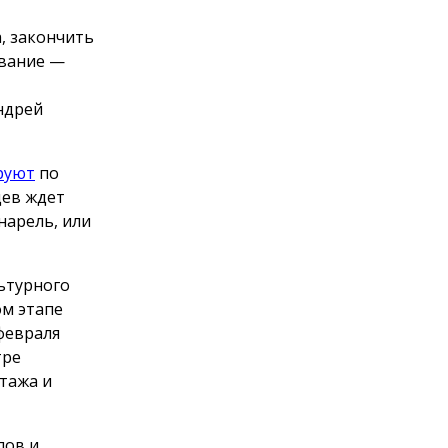
, закончить
ование —
ндрей
руют
по
цев ждет
нарель, или
льтурного
ом этапе
февраля
тре
тажа и
пов и