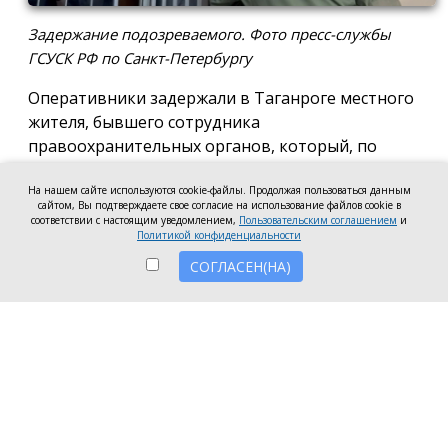
Задержание подозреваемого. Фото пресс-службы
ГСУСК РФ по Санкт-Петербургу
Оперативники задержали в Таганроге местного
жителя, бывшего сотрудника
правоохранительных органов, который, по
версии следствия, два года назад в Санкт-
На нашем сайте используются cookie-файлы. Продолжая пользоваться данным
Петербурге убил своего знакомого и умело замёл
сайтом, Вы подтверждаете свое согласие на использование файлов cookie в
следы. Задержанного этапируют в северную
соответствии с настоящим уведомлением,
Пользовательским соглашением
и
Политикой конфиденциальности
столицу, чтобы он показал, где спрятал тело — его
до сих пор не нашли, сообщила пресс-служба ГСУ
СОГЛАСЕН(НА)
СК РФ по Санкт-Петербургу.
Следователи установили, что убийство было
спланировано из-за личной неприязни. 11 марта
2024 года мужчина пригласил своего знакомого в
гости в свою квартиру на проспекте Луначарского.
Они выпивали, затем подозреваемый позвал