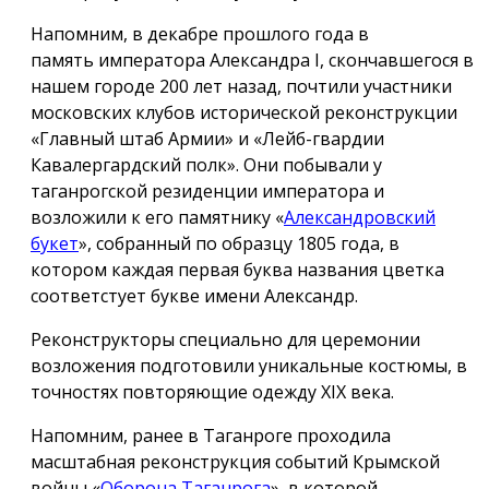
Напомним, в декабре прошлого года в
память императора Александра I, скончавшегося в
нашем городе 200 лет назад, почтили участники
московских клубов исторической реконструкции
«Главный штаб Армии» и «Лейб-гвардии
Кавалергардский полк». Они побывали у
таганрогской резиденции императора и
возложили к его памятнику «
Александровский
букет
», собранный по образцу 1805 года, в
котором каждая первая буква названия цветка
соответстует букве имени Александр.
Реконструкторы специально для церемонии
возложения подготовили уникальные костюмы, в
точностях повторяющие одежду ХIX века.
Напомним, ранее в Таганроге проходила
масштабная реконструкция событий Крымской
войны «
Оборона Таганрога
», в которой