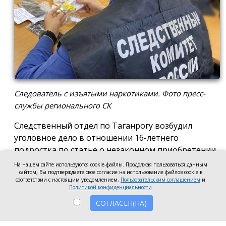
Следователь с изъятыми наркотиками. Фото пресс-
службы регионального СК
Следственный отдел по Таганрогу возбудил
уголовное дело в отношении 16-летнего
подростка по статье о незаконном приобретении
и хранении без цели сбыта наркотических средств
На нашем сайте используются cookie-файлы. Продолжая пользоваться данным
в крупном размере, сообщила пресс-служба
сайтом, Вы подтверждаете свое согласие на использование файлов cookie в
соответствии с настоящим уведомлением,
Пользовательским соглашением
и
регионального следкома.
Политикой конфиденциальности
СОГЛАСЕН(НА)
Согласно существующей версии, наркотики
молодой человек нашёл в Таганроге в августе