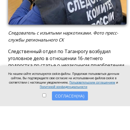
Следователь с изъятыми наркотиками. Фото пресс-
службы регионального СК
Следственный отдел по Таганрогу возбудил
уголовное дело в отношении 16-летнего
подростка по статье о незаконном приобретении
и хранении без цели сбыта наркотических средств
На нашем сайте используются cookie-файлы. Продолжая пользоваться данным
в крупном размере, сообщила пресс-служба
сайтом, Вы подтверждаете свое согласие на использование файлов cookie в
соответствии с настоящим уведомлением,
Пользовательским соглашением
и
регионального следкома.
Политикой конфиденциальности
СОГЛАСЕН(НА)
Согласно существующей версии, наркотики
молодой человек нашёл в Таганроге в августе
2026 года, забрал находку и носил с собой, пока её
не обнаружили и не изъяли правоохранители во
время личного досмотра подростка.