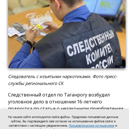
Следователь с изъятыми наркотиками. Фото пресс-
службы регионального СК
Следственный отдел по Таганрогу возбудил
уголовное дело в отношении 16-летнего
подростка по статье о незаконном приобретении
и хранении без цели сбыта наркотических средств
На нашем сайте используются cookie-файлы. Продолжая пользоваться данным
в крупном размере, сообщила пресс-служба
сайтом, Вы подтверждаете свое согласие на использование файлов cookie в
соответствии с настоящим уведомлением,
Пользовательским соглашением
и